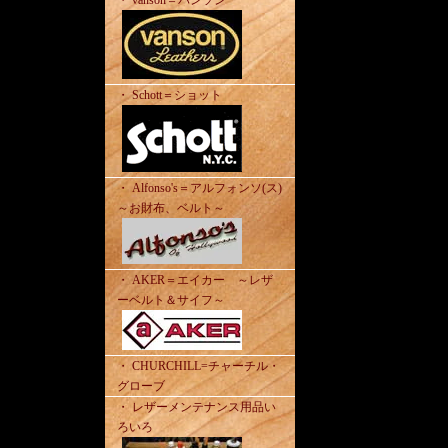
・ vanson＝バンソン
・ Schott＝ショット
・ Alfonso's＝アルフォンソ(ス)
～お財布、ベルト～
・ AKER＝エイカー ～レザ
ーベルト＆サイフ～
・ CHURCHILL=チャーチル・
グローブ
・ レザーメンテナンス用品い
ろいろ