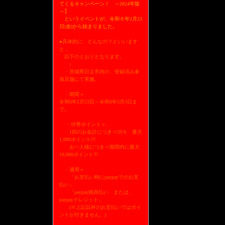
てくるキャンペーン！ ～2024年版
～】
というイベントが、令和６年2月23
日(金)から始まりました。
●具体的に、どんなの？といいます
と…
以下のとおりとなります。
↓
・茨城県日立市内の、登録済み参
加店舗にて実施。
・期間＝
令和6年2月23日～令和6年3月3日ま
で。
・付帯ポイント＝
1回のお会計につき⇒20％ 最大
1,000ポイント!!!
お一人様につき⇒期間内に最大
10,000ポイント!!!
・適用＝
「お支払い時にpaypayでのお支
払い」
「paypay残高払い または、
paypayクレジット」
(※上記以外のお支払いではポイ
ントが付きません。)