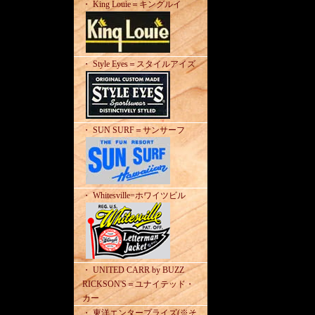
・ King Louie＝キングルイ
・ Style Eyes＝スタイルアイズ
・ SUN SURF＝サンサーフ
・ Whitesville=ホワイツビル
・ UNITED CARR by BUZZ
RICKSON'S＝ユナイテッド・
カー
・ 東洋エンタープライズ(※そ