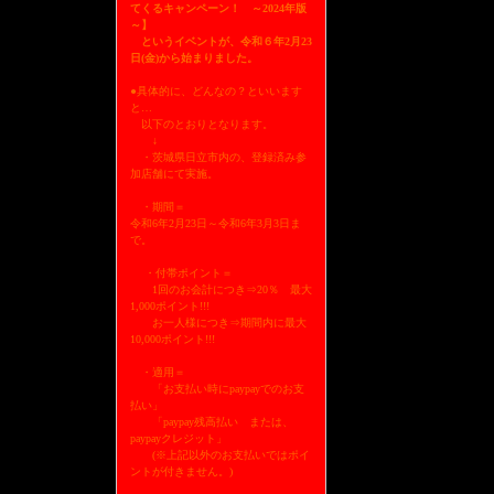
てくるキャンペーン！ ～2024年版
～】
というイベントが、令和６年2月23
日(金)から始まりました。
●具体的に、どんなの？といいます
と…
以下のとおりとなります。
↓
・茨城県日立市内の、登録済み参
加店舗にて実施。
・期間＝
令和6年2月23日～令和6年3月3日ま
で。
・付帯ポイント＝
1回のお会計につき⇒20％ 最大
1,000ポイント!!!
お一人様につき⇒期間内に最大
10,000ポイント!!!
・適用＝
「お支払い時にpaypayでのお支
払い」
「paypay残高払い または、
paypayクレジット」
(※上記以外のお支払いではポイ
ントが付きません。)