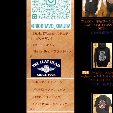
フェロン 半袖ワー
～WORKING CLASS 
OUT～
8,580円(税780円
・ [Studio D'Artisan=ステュディ
オ・ダルチザン]
・ [ROLL＝ロウル]
・ The Flat Head＝フラットヘッ
ド
フェロン スウ
ーカー ～ＦＲＡＮＫ
ＮＳＴＲＩＰＥ
・ HTC=エイチティーシー
10,780円(税980円
・ AVIREX＝アビレックス
・ LEVI'S＝リーバイス
・ CAT'S PAW(＝キャッツポ
ウ)