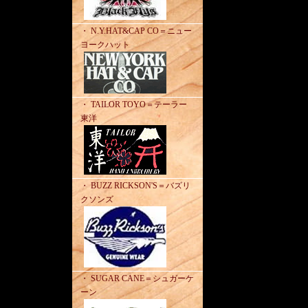
・ N.Y.HAT&CAP CO＝ニュー
ヨークハット
・ TAILOR TOYO＝テーラー
東洋
・ BUZZ RICKSON'S＝バズリ
クソンズ
・ SUGAR CANE＝シュガーケ
ーン