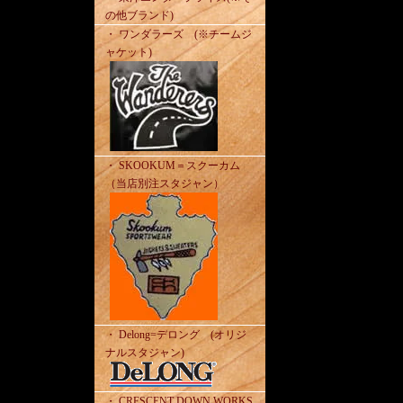
の他ブランド)
・ ワンダラーズ (※チームジ
ャケット)
・ SKOOKUM＝スクーカム
（当店別注スタジャン）
・ Delong=デロング (オリジ
ナルスタジャン)
・ CRESCENT DOWN WORKS