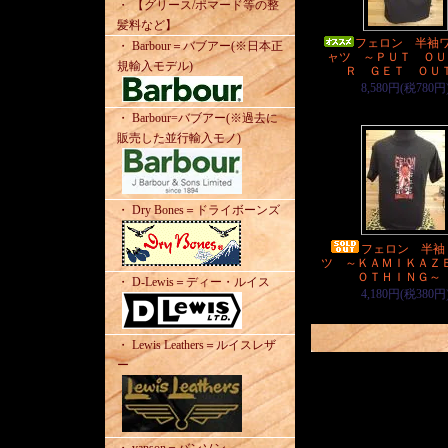
・ 【グリース/ポマード等の整
髪料など】
フェロン 半袖
・ Barbour＝バブアー(※日本正
ャツ ～ＰＵＴ ＯＵ
規輸入モデル)
Ｒ ＧＥＴ ＯＵ
8,580円(税780円
・ Barbour=バブアー(※過去に
販売した並行輸入モノ)
・ Dry Bones＝ドライボーンズ
フェロン 半袖
ツ ～ＫＡＭＩＫＡＺ
ＯＴＨＩＮＧ
・ D-Lewis＝ディー・ルイス
4,180円(税380円
・ Lewis Leathers＝ルイスレザ
ー