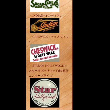
・ INDIAN=インディアン
・ CHESWICK＝チェスウィッ
ク
・ STAR OF HOLLYWOOD＝
スターオブハリウッド(by 東洋
エンタープライズ)