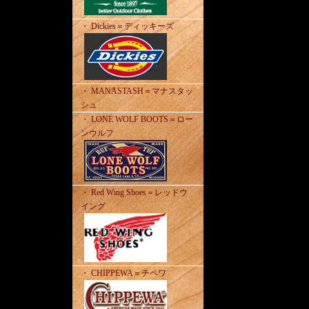
・ Dickies＝ディッキーズ
・ MANASTASH＝マナスタッ
シュ
・ LONE WOLF BOOTS＝ロー
ンウルフ
・ Red Wing Shoes＝レッドウ
イング
・ CHIPPEWA＝チペワ