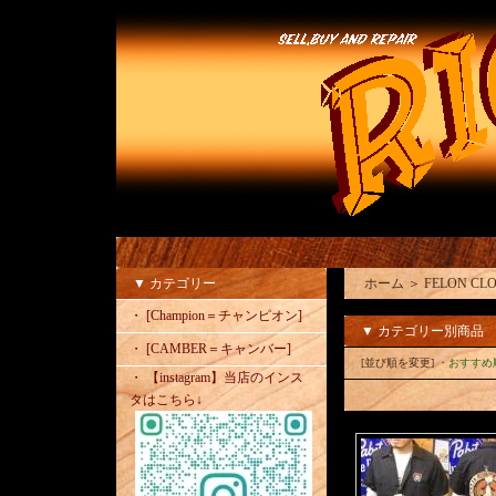
▼ カテゴリー
ホーム
＞
FELON 
・ [Champion＝チャンピオン]
▼ カテゴリー別商品
・ [CAMBER＝キャンバー]
[並び順を変更]
・おすすめ
・ 【instagram】当店のインス
タはこちら↓