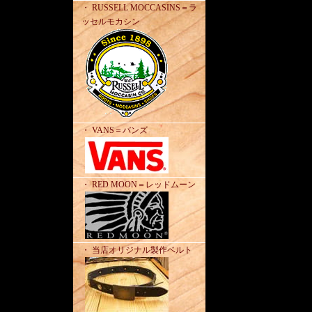
・ RUSSELL MOCCASINS＝ラ
ッセルモカシン
・ VANS＝バンズ
・ RED MOON＝レッドムーン
・ 当店オリジナル製作ベルト