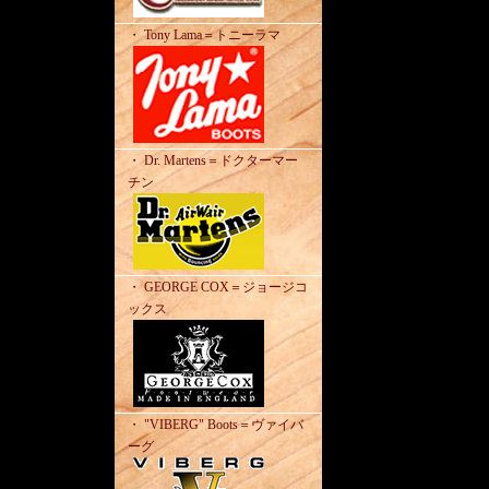
・ Tony Lama＝トニーラマ
・ Dr. Martens＝ドクターマー
チン
・ GEORGE COX＝ジョージコ
ックス
・ "VIBERG" Boots＝ヴァイバ
ーグ