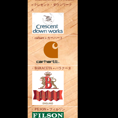
＝クレセント・ダウンワーク
ス
・ carhartt＝カーハート
・ BARACUTA＝バラクータ
・ FILSON＝フィルソン