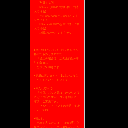
・割引する例
[税込￥5,000のお買い物・ご購
入の場合]
￥5,000の20％＝1,000ポイント
をゲット！
[税込￥20,000のお買い物・ご購
入の場合]
上限1,000ポイントをゲット！
●今回のイベントは、日立市が行う
特例でもありますので、
「当店の場合は、店内全商品が割
引対象!!!!!」
とさせて頂きます。
●簡単に言いますと、以上のような
イベントとなっております。
●そんなワケで、
『当店、パッと見は、かなり入り
にくいお店ですが、コレを機会に、
ぜひ、ご来店下さい！』
という、イベントの主旨でもあ
るのですね。
●確かに…
初めて入るのには、このお店、入
りづらい？ けっこう勇気がいるか