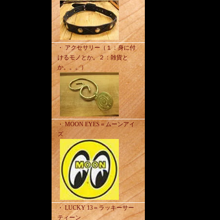
・ アクセサリー（１：身に付
けるモノとか。２：雑貨と
か。。。）
・ MOON EYES＝ムーンアイ
ズ
・ LUCKY 13＝ラッキーサー
ティーン