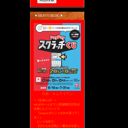
▼BRAVO BLOG▼
代表：キムライアン
＝《お知らせ》＝
●わがホームタウン[茨城県日立市]が
企画したイベントで、
『paypayポイントが20％戻ってく
る！』
という名目で、
【ひたちを元気に！最大20％戻っ