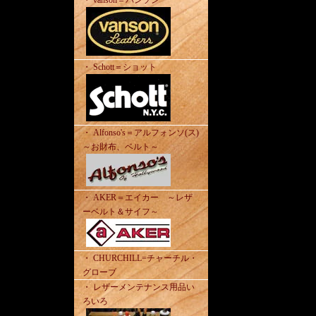
・ vanson＝バンソン
・ Schott＝ショット
・ Alfonso's＝アルフォンソ(ス)
～お財布、ベルト～
・ AKER＝エイカー ～レザ
ーベルト＆サイフ～
・ CHURCHILL=チャーチル・
グローブ
・ レザーメンテナンス用品い
ろいろ