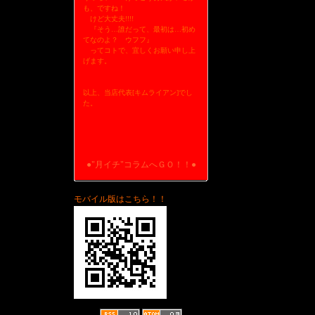
も、ですね！
けど大丈夫!!!!
『そう…誰だって、最初は…初め
てなのよ？ ウフフ』
ってコトで、宜しくお願い申し上
げます。
以上、当店代表[キムライアン]でし
た。
●"月イチ"コラムへＧＯ！！●
モバイル版はこちら！！