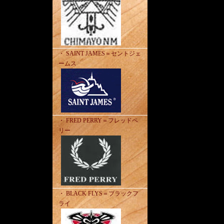
・ SAINT JAMES＝セントジェ
ームス
・ FRED PERRY＝フレッドペ
リー
・ BLACK FLYS＝ブラックフ
ライ