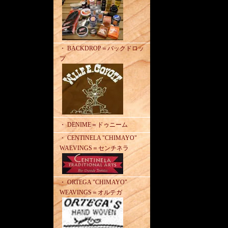
・ BACKDROP＝バックドロッ
プ
・ DENIME＝ドゥニーム
・ CENTINELA "CHIMAYO"
WAEVINGS＝センチネラ
・ ORTEGA "CHIMAYO"
WEAVINGS＝オルテガ