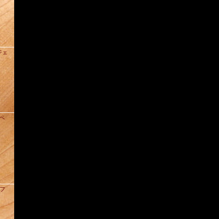
ジェ
ドペ
クフ