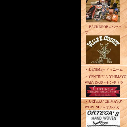
・ BACKDROP＝バックド
プ
・ DENIME＝ドゥニーム
・ CENTINELA "CHIMAYO
WAEVINGS＝センチネラ
・ ORTEGA "CHIMAYO"
WEAVINGS＝オルテガ