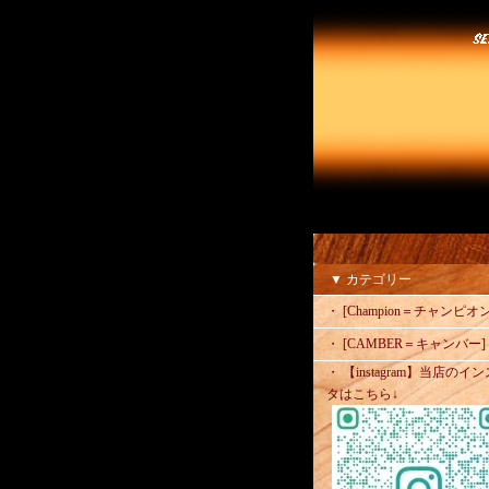
▼ カテゴリー
・ [Champion＝チャンピオン
・ [CAMBER＝キャンバー]
・ 【instagram】当店のイン
タはこちら↓