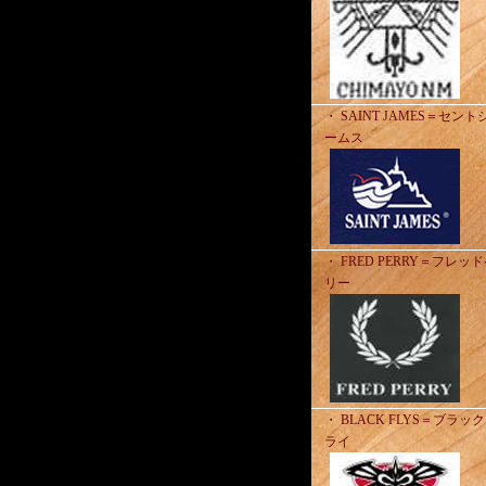
・ SAINT JAMES＝セント
ームス
・ FRED PERRY＝フレッ
リー
・ BLACK FLYS＝ブラッ
ライ