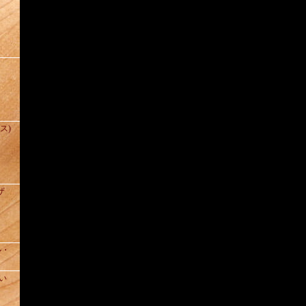
(ス)
ザ
ル・
い