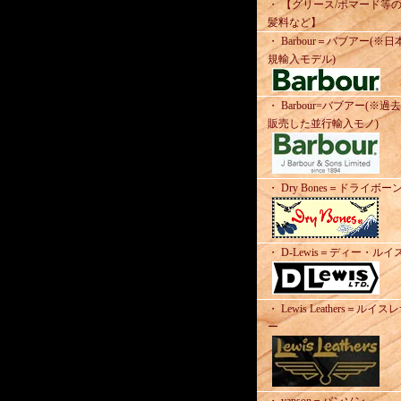
・ 【グリース/ポマード等
髪料など】
・ Barbour＝バブアー(※日
規輸入モデル)
・ Barbour=バブアー(※過
販売した並行輸入モノ)
・ Dry Bones＝ドライボー
・ D-Lewis＝ディー・ルイ
・ Lewis Leathers＝ルイス
ー