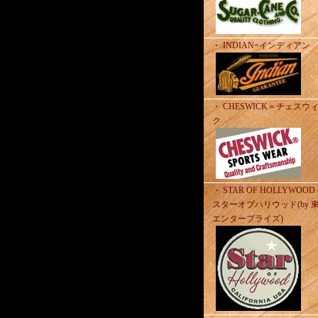
・ INDIAN=インディアン
・ CHESWICK＝チェスウ
ク
・ STAR OF HOLLYWOO
スターオブハリウッド(by 
エンタープライズ)