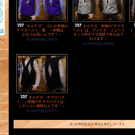
“オルテガ” コレが本物の
オルテガ 本物の“チマヨ
チマヨベスト：紫 ～本物は、
ベスト”は、アメリカ：ニューメ
ト
かなりお高いんです！～
キシコ州チマヨ地区で作られて
おります！
49,500円(税4,500円)
ュディ
50,600円(税4,600円)
トヘッ
オルテガ チマヨベス
ト ～本物のチマヨベストは、
このくらい値段なんです！～
50,600円(税4,600円)
ポ
全 [4] 商品中 [1-4] 商品を表示しています。