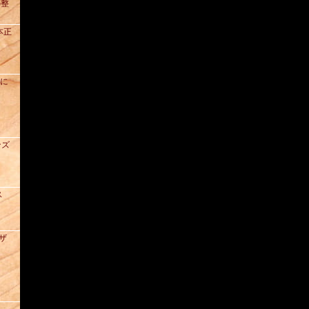
の整
本正
去に
ンズ
ス
レザ