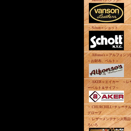
・ vanson＝バンソン
・ Schott＝ショット
・ Alfonso's＝アルフォンソ
～お財布、ベルト～
・ AKER＝エイカー ～レ
ーベルト＆サイフ～
・ CHURCHILL=チャーチ
グローブ
・ レザーメンテナンス用品
ろいろ