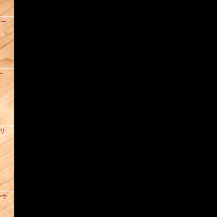
ュー
ー
ズリ
ーケ