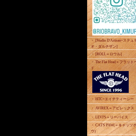
・ [Studio D'Artisan=ステ
オ・ダルチザン]
・ [ROLL＝ロウル]
・ The Flat Head＝フラッ
ド
・ HTC=エイチティーシー
・ AVIREX＝アビレックス
・ LEVI'S＝リーバイス
・ CAT'S PAW(＝キャッツ
ウ)