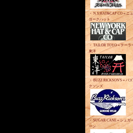
・ N.Y.HAT&CAP CO＝ニ
ヨークハット
・ TAILOR TOYO＝テーラ
東洋
・ BUZZ RICKSON'S＝バ
クソンズ
・ SUGAR CANE＝シュガ
ーン