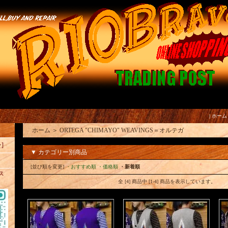
|
ホーム
ホーム
＞
ORTEGA "CHIMAYO" WEAVINGS＝オルテガ
]
▼ カテゴリー別商品
[並び順を変更]
・おすすめ順
・価格順
・新着順
ス
全 [4] 商品中 [1-4] 商品を表示しています。