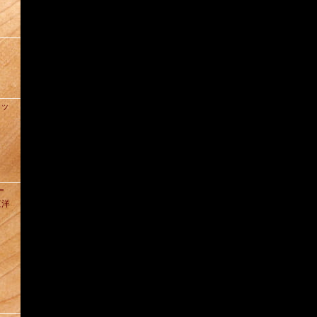
ィッ
D＝
東洋