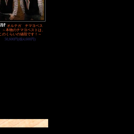
オルテガ チマヨベス
 ～本物のチマヨベストは、
このくらいの値段です！～
50,600円(税4,600円)