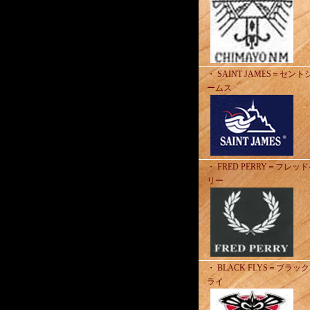
・ SAINT JAMES＝セント
ームス
・ FRED PERRY＝フレッ
リー
・ BLACK FLYS＝ブラッ
ライ