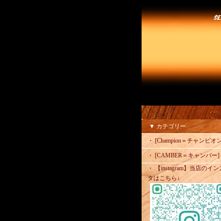
▼ カテゴリー
・ [Champion＝チャンピオン
・ [CAMBER＝キャンバー]
・ 【instagram】当店のイン
タはこちら↓