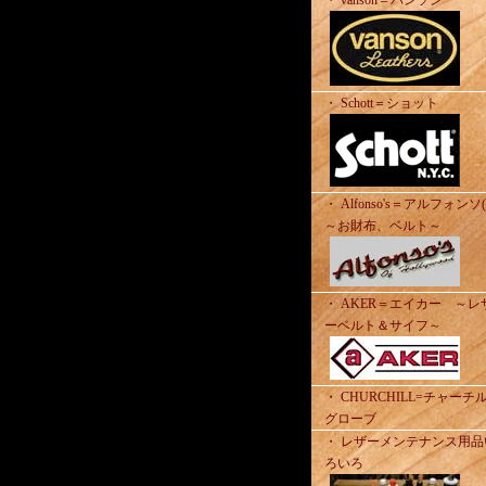
・ vanson＝バンソン
・ Schott＝ショット
・ Alfonso's＝アルフォンソ
～お財布、ベルト～
・ AKER＝エイカー ～レ
ーベルト＆サイフ～
・ CHURCHILL=チャーチ
グローブ
・ レザーメンテナンス用品
ろいろ