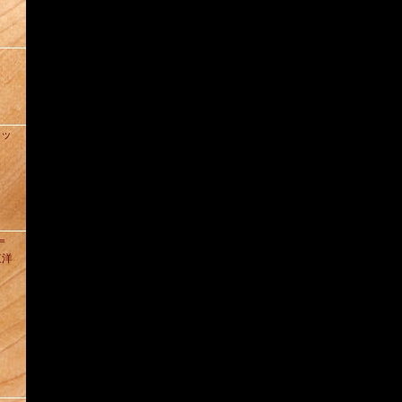
ィッ
D＝
東洋