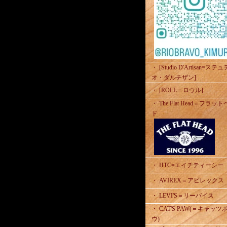
・ [Studio D'Artisan=ステ
オ・ダルチザン]
・ [ROLL＝ロウル]
・ The Flat Head＝フラッ
ド
・ HTC=エイチティーシー
・ AVIREX＝アビレックス
・ LEVI'S＝リーバイス
・ CAT'S PAW(＝キャッツ
ウ)