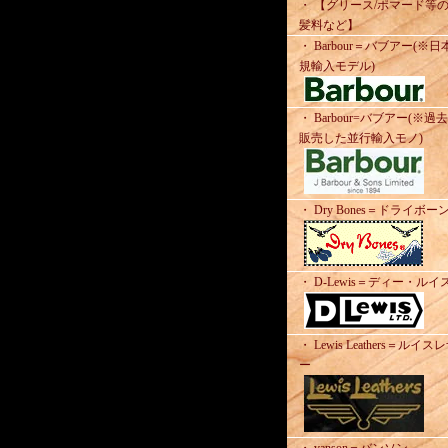
・ 【グリース/ポマード等
髪料など】
・ Barbour＝バブアー(※日
規輸入モデル)
・ Barbour=バブアー(※過
販売した並行輸入モノ)
・ Dry Bones＝ドライボー
・ D-Lewis＝ディー・ルイ
・ Lewis Leathers＝ルイス
ー