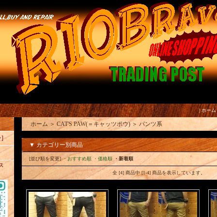
|
ホーム
ホーム
＞
CAT'S PAW(＝キャッツポウ)
＞
パンツ系
]
▼ カテゴリー別商品
[並び順を変更]
・おすすめ順
・価格順
・新着順
ス
全 [4] 商品中 [1-4] 商品を表示しています。