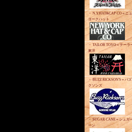
・ N.Y.HAT&CAP CO＝ニ
ヨークハット
・ TAILOR TOYO＝テーラ
東洋
・ BUZZ RICKSON'S＝バ
クソンズ
・ SUGAR CANE＝シュガ
ーン