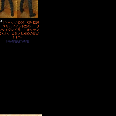
[キャッツポウ] CP41220-
16 スリムフィット型のワーク
ンツ：グレイ系 ～オッサン
くない、ピタッと細めの形が
イイ!!～
8,690円(税790円)