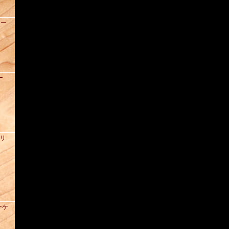
ュー
ー
ズリ
ーケ