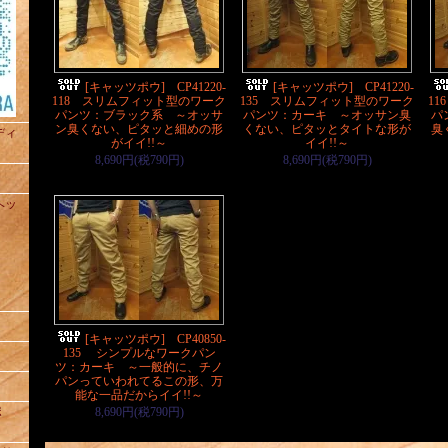
[キャッツポウ] CP41220-
[キャッツポウ] CP41220-
118 スリムフィット型のワーク
135 スリムフィット型のワーク
1
パンツ：ブラック系 ～オッサ
パンツ：カーキ ～オッサン臭
パ
ン臭くない、ピタッと細めの形
くない、ピタッとタイトな形が
臭
ュディ
がイイ!!～
イイ!!～
8,690円(税790円)
8,690円(税790円)
トヘッ
[キャッツポウ] CP40850-
135 シンプルなワークパン
ツ：カーキ ～一般的に、チノ
パンっていわれてるこの形、万
能な一品だからイイ!!～
ポ
8,690円(税790円)