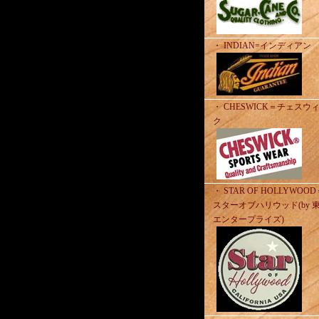
・ INDIAN=インディアン
・ CHESWICK＝チェスウ
ク
・ STAR OF HOLLYWOO
スターオブハリウッド(by 
エンタープライズ)