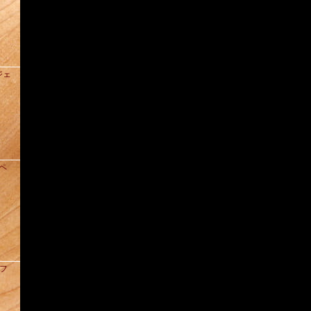
ジェ
ドペ
クフ