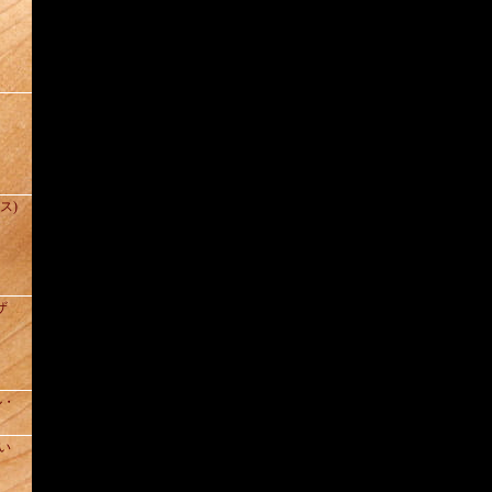
(ス)
ザ
ル・
い