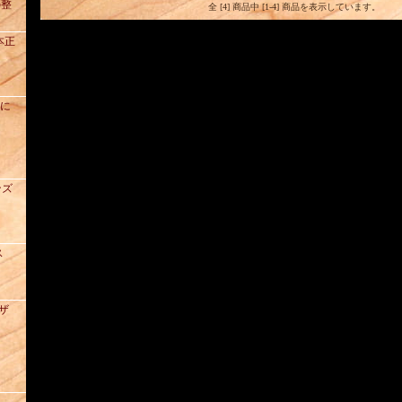
の整
全 [4] 商品中 [1-4] 商品を表示しています。
本正
去に
ンズ
ス
レザ