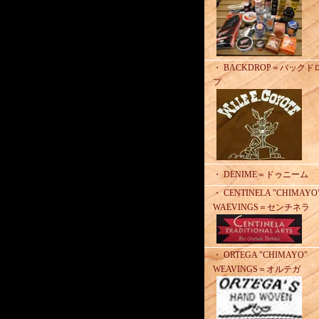
・ BACKDROP＝バックド
プ
・ DENIME＝ドゥニーム
・ CENTINELA "CHIMAYO
WAEVINGS＝センチネラ
・ ORTEGA "CHIMAYO"
WEAVINGS＝オルテガ