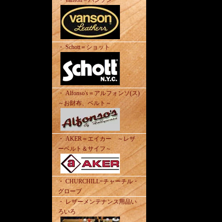
・ vanson＝バンソン
・ Schott＝ショット
・ Alfonso's＝アルフォンソ(ス)
～お財布、ベルト～
・ AKER＝エイカー ～レザ
ーベルト＆サイフ～
・ CHURCHILL=チャーチル・
グローブ
・ レザーメンテナンス用品い
ろいろ