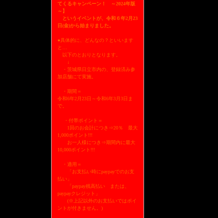
てくるキャンペーン！ ～2024年版
～】
というイベントが、令和６年2月23
日(金)から始まりました。
●具体的に、どんなの？といいます
と…
以下のとおりとなります。
↓
・茨城県日立市内の、登録済み参
加店舗にて実施。
・期間＝
令和6年2月23日～令和6年3月3日ま
で。
・付帯ポイント＝
1回のお会計につき⇒20％ 最大
1,000ポイント!!!
お一人様につき⇒期間内に最大
10,000ポイント!!!
・適用＝
「お支払い時にpaypayでのお支
払い」
「paypay残高払い または、
paypayクレジット」
(※上記以外のお支払いではポイ
ントが付きません。)