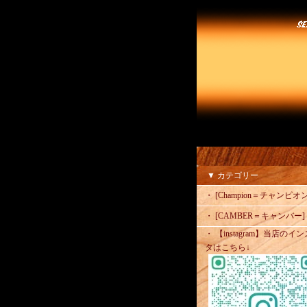
▼ カテゴリー
・ [Champion＝チャンピオン
・ [CAMBER＝キャンバー]
・ 【instagram】当店のイン
タはこちら↓