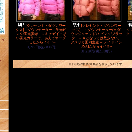
[クレセント・ダウンワー
[クレセント・ダウンワー
クス] ダウンセーター：蛍光ピ
クス] ～ダウンセーター(＝ダ
ク
ンク/蛍光黄緑 ～キチガイっぽ
ウンジャケット)：ピンク/ブラッ
ク
い蛍光カラーで、あえてオーダ
ク ～今となっては数少ない、
ュディ
ーしたからイイ!!～
アメリカ国内生産＝[メイド イン
USA]だからイイ!!～
31,219円(税2,838円)
31,219円(税2,838円)
トヘッ
全 [3] 商品中 [1-3] 商品を表示しています。
ポ