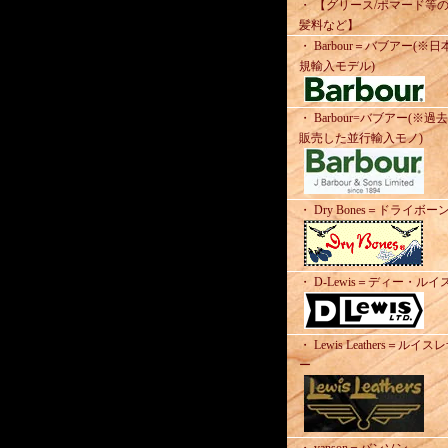
・ 【グリース/ポマード等
髪料など】
・ Barbour＝バブアー(※日
規輸入モデル)
・ Barbour=バブアー(※過
販売した並行輸入モノ)
・ Dry Bones＝ドライボー
・ D-Lewis＝ディー・ルイ
・ Lewis Leathers＝ルイス
ー