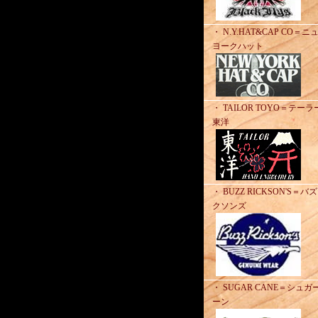
・ N.Y.HAT&CAP CO＝ニ
ヨークハット
・ TAILOR TOYO＝テーラ
東洋
・ BUZZ RICKSON'S＝バ
クソンズ
・ SUGAR CANE＝シュガ
ーン