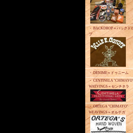
・ BACKDROP＝バックド
プ
・ DENIME＝ドゥニーム
・ CENTINELA "CHIMAYO
WAEVINGS＝センチネラ
・ ORTEGA "CHIMAYO"
WEAVINGS＝オルテガ