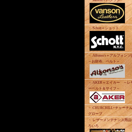
・ vanson＝バンソン
・ Schott＝ショット
・ Alfonso's＝アルフォンソ
～お財布、ベルト～
・ AKER＝エイカー ～レ
ーベルト＆サイフ～
・ CHURCHILL=チャーチ
グローブ
・ レザーメンテナンス用品
ろいろ