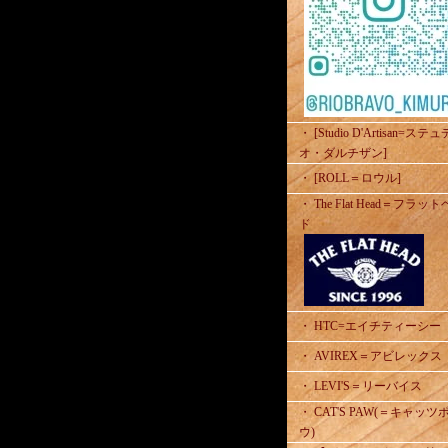
・ [Studio D'Artisan=ステ
オ・ダルチザン]
・ [ROLL＝ロウル]
・ The Flat Head＝フラッ
ド
・ HTC=エイチティーシー
・ AVIREX＝アビレックス
・ LEVI'S＝リーバイス
・ CAT'S PAW(＝キャッツ
ウ)