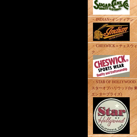
・ INDIAN=インディアン
・ CHESWICK＝チェスウ
ク
・ STAR OF HOLLYWOO
スターオブハリウッド(by 
エンタープライズ)