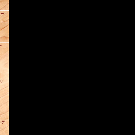
ュー
ー
ズリ
ーケ