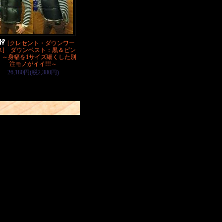
[クレセント・ダウンワー
ス] ダウンベスト：黒＆ピン
 ～身幅を1サイズ細くした別
注モノがイイ!!!～
26,180円(税2,380円)