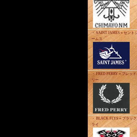
・ SAINT JAMES＝セント
ームス
・ FRED PERRY＝フレッ
リー
・ BLACK FLYS＝ブラッ
ライ