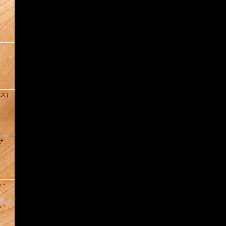
(ス)
ザ
ル・
い