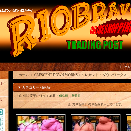
|
ホーム
ホーム
＞
CRESCENT DOWN WORKS＝クレセント・ダウンワークス
]
▼ カテゴリー別商品
[並び順を変更]
・おすすめ順
・価格順
・新着順
ス
全 [3] 商品中 [1-3] 商品を表示しています。