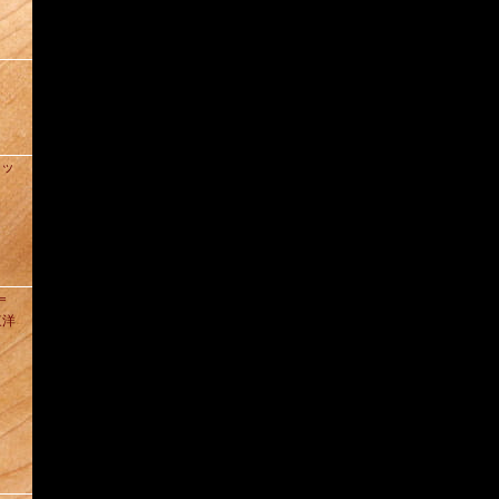
ィッ
D＝
東洋