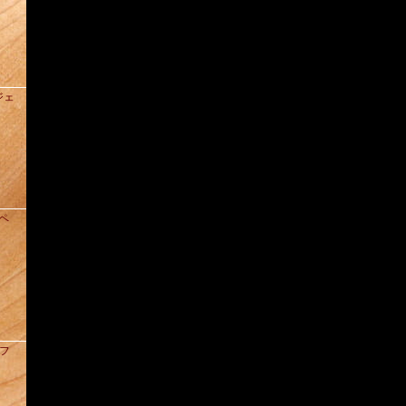
ジェ
ドペ
クフ