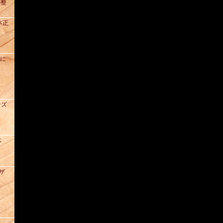
の整
本正
去に
ンズ
ス
レザ