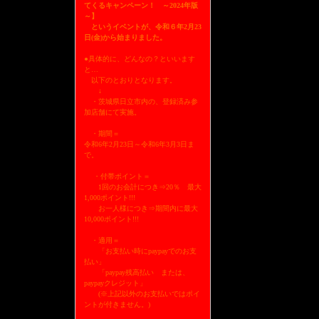
てくるキャンペーン！ ～2024年版
～】
というイベントが、令和６年2月23
日(金)から始まりました。
●具体的に、どんなの？といいます
と…
以下のとおりとなります。
↓
・茨城県日立市内の、登録済み参
加店舗にて実施。
・期間＝
令和6年2月23日～令和6年3月3日ま
で。
・付帯ポイント＝
1回のお会計につき⇒20％ 最大
1,000ポイント!!!
お一人様につき⇒期間内に最大
10,000ポイント!!!
・適用＝
「お支払い時にpaypayでのお支
払い」
「paypay残高払い または、
paypayクレジット」
(※上記以外のお支払いではポイ
ントが付きません。)