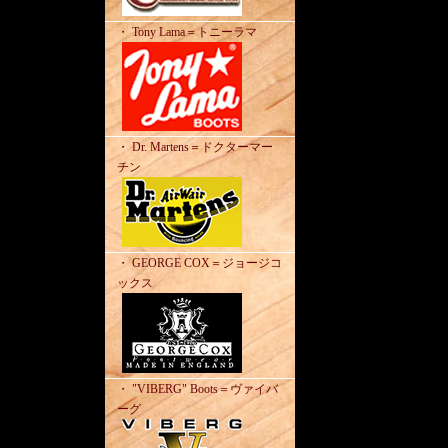
・ Tony Lama＝トニーラマ
・ Dr. Martens＝ドクターマー
チン
・ GEORGE COX＝ジョージコ
ックス
・ "VIBERG" Boots＝ヴァイバ
ーグ