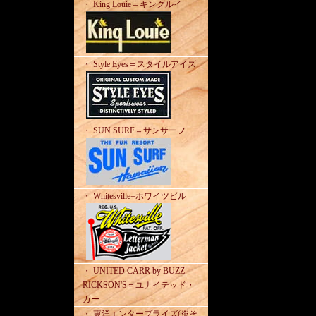
・ King Louie＝キングルイ
・ Style Eyes＝スタイルアイズ
・ SUN SURF＝サンサーフ
・ Whitesville=ホワイツビル
・ UNITED CARR by BUZZ
RICKSON'S＝ユナイテッド・
カー
・ 東洋エンタープライズ(※そ