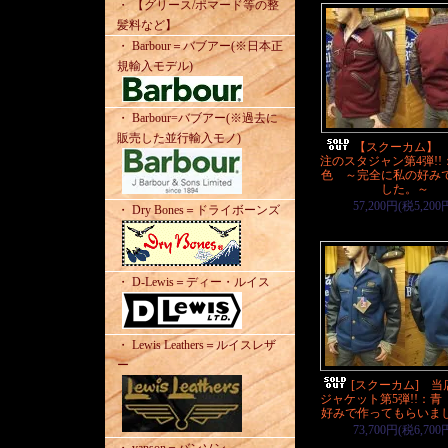
・ 【グリース/ポマード等の整
髪料など】
・ Barbour＝バブアー(※日本正
規輸入モデル)
・ Barbour=バブアー(※過去に
販売した並行輸入モノ)
【スクーカム】
注のスタジャン第4弾!!
色 ～完全に私の好み
した。～
57,200円(税5,200
・ Dry Bones＝ドライボーンズ
・ D-Lewis＝ディー・ルイス
・ Lewis Leathers＝ルイスレザ
ー
[スクーカム] 当
ジャケット第5弾!!：青
好みで作ってもらい
73,700円(税6,700