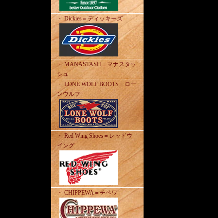
・ Dickies＝ディッキーズ
・ MANASTASH＝マナスタッ
シュ
・ LONE WOLF BOOTS＝ロー
ンウルフ
・ Red Wing Shoes＝レッドウ
イング
・ CHIPPEWA＝チペワ