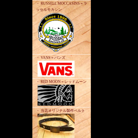
・ RUSSELL MOCCASINS＝ラ
ッセルモカシン
・ VANS＝バンズ
・ RED MOON＝レッドムーン
・ 当店オリジナル製作ベルト