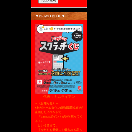
▼BRAVO BLOG▼
代表：キムライアン
＝《お知らせ》＝
●わがホームタウン[茨城県日立市]が
企画したイベントで、
『paypayポイントが20％戻ってく
る！』
という名目で、
【ひたちを元気に！最大20％戻っ