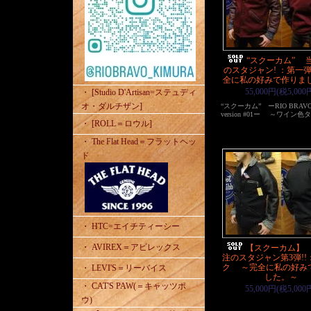
“スクーカム” 
のスタジャン! ：第一
全に私の好みで作りま
55,000円(税5,000
・ [Studio D'Artisan=ステュディ
オ・ダルチザン]
“スクーカム” ーRIO BRAVO ex
version #01ー ～ワイン
・ [ROLL＝ロウル]
・ The Flat Head＝フラットヘッ
ド
・ HTC=エイチティーシー
・ AVIREX＝アビレックス
【スクーカム】
注のスタジャン第3弾!!
ク ～完全に私の好み
・ LEVI'S＝リーバイス
した。～
・ CAT'S PAW(＝キャッツポ
55,000円(税5,000
ウ)