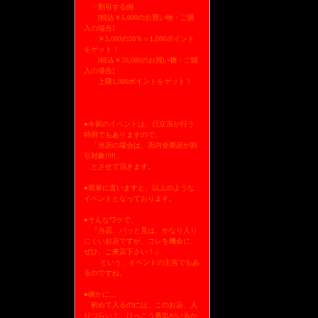
・割引する例
[税込￥5,000のお買い物・ご購
入の場合]
￥5,000の20％＝1,000ポイント
をゲット！
[税込￥20,000のお買い物・ご購
入の場合]
上限1,000ポイントをゲット！
●今回のイベントは、日立市が行う
特例でもありますので、
「当店の場合は、店内全商品が割
引対象!!!!!」
とさせて頂きます。
●簡単に言いますと、以上のような
イベントとなっております。
●そんなワケで、
『当店、パッと見は、かなり入り
にくいお店ですが、コレを機会に、
ぜひ、ご来店下さい！』
という、イベントの主旨でもあ
るのですね。
●確かに…
初めて入るのには、このお店、入
りづらい？ けっこう勇気がいるか