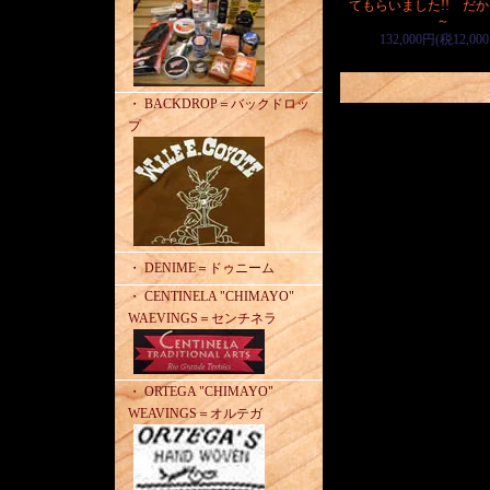
てもらいました!! だか
～
132,000円(税12,00
・ BACKDROP＝バックドロッ
プ
・ DENIME＝ドゥニーム
・ CENTINELA "CHIMAYO"
WAEVINGS＝センチネラ
・ ORTEGA "CHIMAYO"
WEAVINGS＝オルテガ