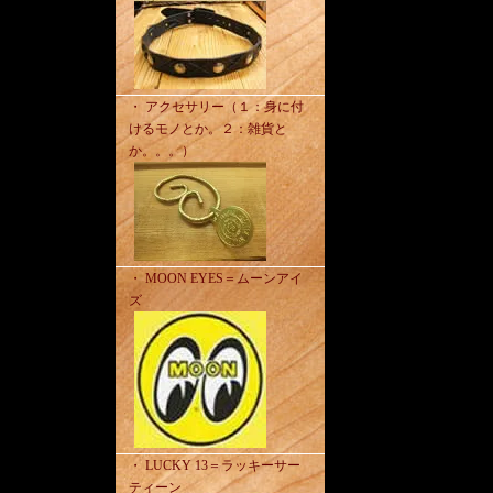
・ アクセサリー（１：身に付
けるモノとか。２：雑貨と
か。。。）
・ MOON EYES＝ムーンアイ
ズ
・ LUCKY 13＝ラッキーサー
ティーン