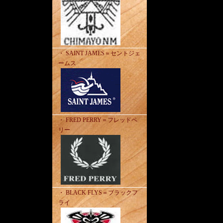
・ SAINT JAMES＝セントジェ
ームス
・ FRED PERRY＝フレッドペ
リー
・ BLACK FLYS＝ブラックフ
ライ