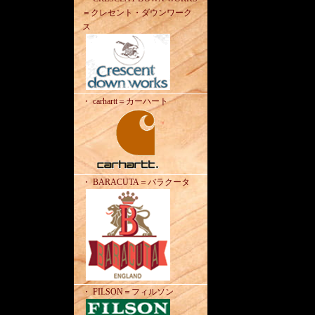
＝クレセント・ダウンワーク
ス
・ carhartt＝カーハート
・ BARACUTA＝バラクータ
・ FILSON＝フィルソン