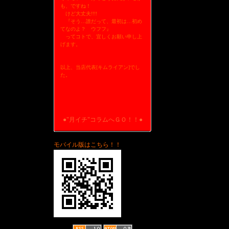
も、ですね！
けど大丈夫!!!!
『そう…誰だって、最初は…初め
てなのよ？ ウフフ』
ってコトで、宜しくお願い申し上
げます。
以上、当店代表[キムライアン]でし
た。
●"月イチ"コラムへＧＯ！！●
モバイル版はこちら！！