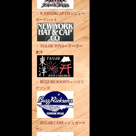
・ N.Y.HAT&CAP CO＝ニュー
ヨークハット
・ TAILOR TOYO＝テーラー
東洋
・ BUZZ RICKSON'S＝バズリ
クソンズ
・ SUGAR CANE＝シュガーケ
ーン