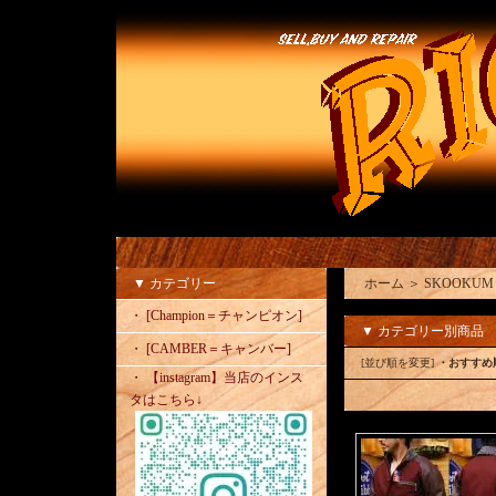
▼ カテゴリー
ホーム
＞
SKOOK
・ [Champion＝チャンピオン]
▼ カテゴリー別商品
・ [CAMBER＝キャンバー]
[並び順を変更]
・おすすめ
・ 【instagram】当店のインス
タはこちら↓