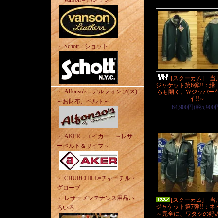
・ vanson＝バンソン
・ Schott＝ショット
[スクーカム] 当
ジャケット第6弾!!：緑
・ Alfonso's＝アルフォンソ(ス)
らも開く、Wジッパー
イ!!～
～お財布、ベルト～
64,900円(税5,900
・ AKER＝エイカー ～レザ
ーベルト＆サイフ～
・ CHURCHILL=チャーチル・
グローブ
・ レザーメンテナンス用品い
[スクーカム] 当
ジャケット第7弾!!：
ろいろ
～完全に、ワタシの好