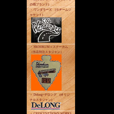
の他ブランド)
・ ワンダラーズ (※チームジ
ャケット)
・ SKOOKUM＝スクーカム
（当店別注スタジャン）
・ Delong=デロング (オリジ
ナルスタジャン)
・ CRESCENT DOWN WORKS