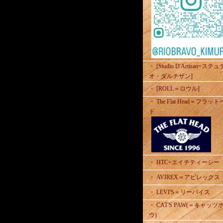
・ [Studio D'Artisan=ステ
オ・ダルチザン]
・ [ROLL＝ロウル]
・ The Flat Head＝フラッ
ド
・ HTC=エイチティーシー
・ AVIREX＝アビレックス
・ LEVI'S＝リーバイス
・ CAT'S PAW(＝キャッツ
ウ)