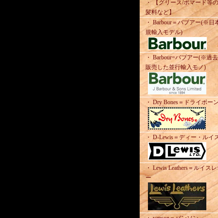
・ 【グリース/ポマード等
髪料など】
・ Barbour＝バブアー(※日
規輸入モデル)
・ Barbour=バブアー(※過
販売した並行輸入モノ)
・ Dry Bones＝ドライボー
・ D-Lewis＝ディー・ルイ
・ Lewis Leathers＝ルイス
ー