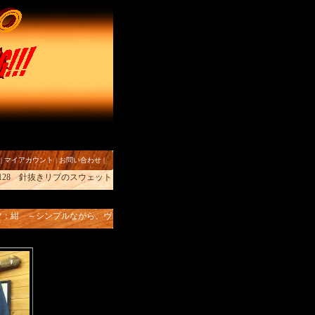
|
マイアカウント
|
お問い合わせ
|
8-128 針抜きリブのスウェット
～
シャツ：紺 ～シンプルながら、ヴ