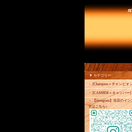
▼ カテゴリー
・ [Champion＝チャンピオン
・ [CAMBER＝キャンバー]
・ 【instagram】当店のイン
タはこちら↓