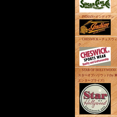
・ INDIAN=インディアン
・ CHESWICK＝チェスウ
ク
・ STAR OF HOLLYWOO
スターオブハリウッド(by 
エンタープライズ)