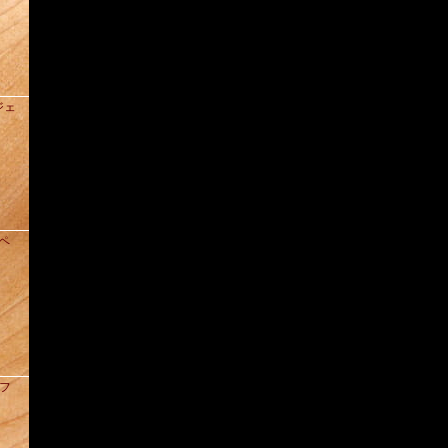
ジェ
ドペ
クフ