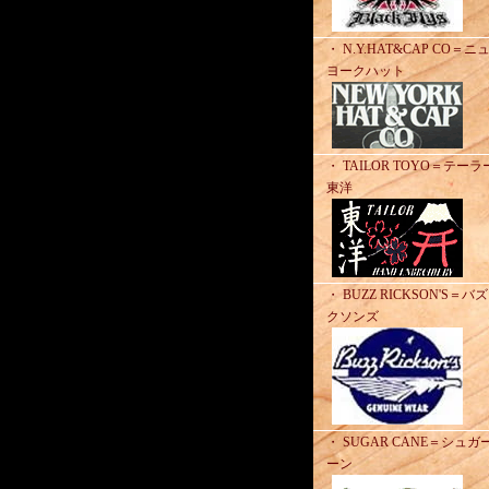
・ N.Y.HAT&CAP CO＝ニ
ヨークハット
・ TAILOR TOYO＝テーラ
東洋
・ BUZZ RICKSON'S＝バ
クソンズ
・ SUGAR CANE＝シュガ
ーン