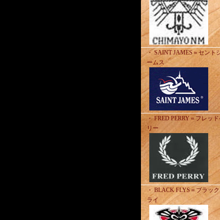
・ SAINT JAMES＝セント
ームス
・ FRED PERRY＝フレッ
リー
・ BLACK FLYS＝ブラッ
ライ