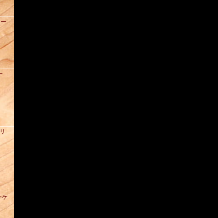
ュー
ー
ズリ
ーケ