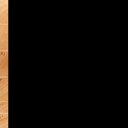
(ス)
ザ
ル・
い