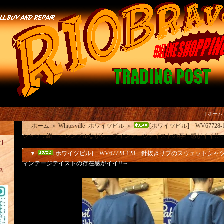
|
ホーム
ホーム
＞
Whitesville=ホワイツビル
＞
[ホワイツビル] WV6772
シャツ：紺 ～シンプルながら、ヴィンテージテイストの存在感がイイ!!
]
▼
[ホワイツビル] WV67728-128 針抜きリブのスウェット
ィンテージテイストの存在感がイイ!!～
ス