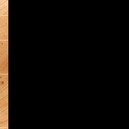
ィッ
D＝
東洋