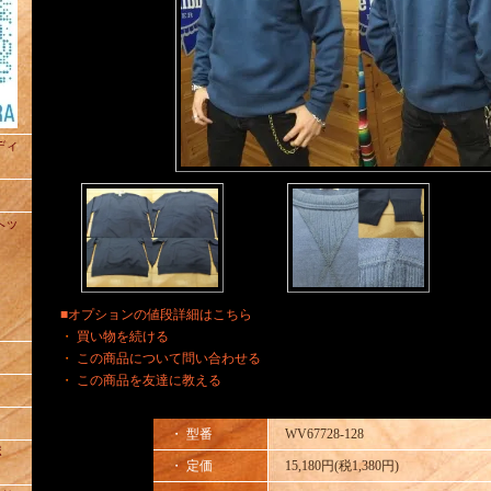
ュディ
トヘッ
■オプションの値段詳細はこちら
・
買い物を続ける
・
この商品について問い合わせる
・
この商品を友達に教える
・ 型番
WV67728-128
ポ
・ 定価
15,180円(税1,380円)