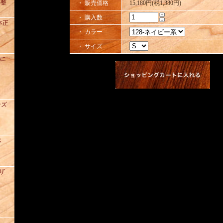
の整
・ 販売価格
15,180円(税1,380円)
・ 購入数
本正
・ カラー
・ サイズ
去に
ンズ
ス
レザ