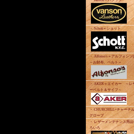
・ vanson＝バンソン
・ Schott＝ショット
・ Alfonso's＝アルフォンソ
～お財布、ベルト～
・ AKER＝エイカー ～レ
ーベルト＆サイフ～
・ CHURCHILL=チャーチ
グローブ
・ レザーメンテナンス用品
ろいろ