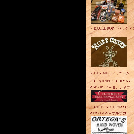
・ BACKDROP＝バックド
プ
・ DENIME＝ドゥニーム
・ CENTINELA "CHIMAYO
WAEVINGS＝センチネラ
・ ORTEGA "CHIMAYO"
WEAVINGS＝オルテガ