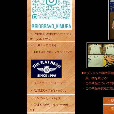
・ [Studio D'Artisan=ステュディ
オ・ダルチザン]
・ [ROLL＝ロウル]
・ The Flat Head＝フラットヘッ
ド
■オプションの値段詳
・
買い物を続ける
・ HTC=エイチティーシー
・
この商品について問
・
この商品を友達に教
・ AVIREX＝アビレックス
・ LEVI'S＝リーバイス
・ 
・ CAT'S PAW(＝キャッツポ
・ 
ウ)