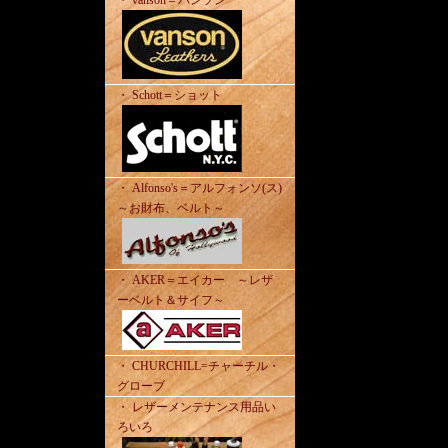
・ vanson＝バンソン
・ Schott＝ショット
・ Alfonso's＝アルフォンソ(ス)
～お財布、ベルト～
・ AKER＝エイカー ～レザ
ーベルト＆サイフ～
・ CHURCHILL=チャーチル・
グローブ
・ レザーメンテナンス用品い
ろいろ