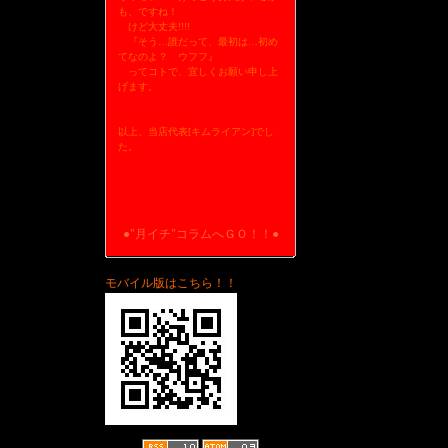
も、ですね！
けど大丈夫!!!!
『そう…誰だって、最初は…初め
てなのよ？ ウフフ』
ってコトで、宜しくお願い申し上
げます。
以上、当店代表[キムライアン]でし
た。
●"月イチ"コラムへＧＯ！！●
モバイル版はこちら！！