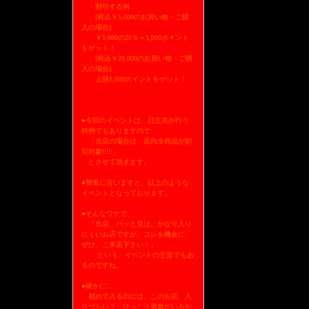
・割引する例
[税込￥5,000のお買い物・ご購
入の場合]
￥5,000の20％＝1,000ポイント
をゲット！
[税込￥20,000のお買い物・ご購
入の場合]
上限1,000ポイントをゲット！
●今回のイベントは、日立市が行う
特例でもありますので、
「当店の場合は、店内全商品が割
引対象!!!!!」
とさせて頂きます。
●簡単に言いますと、以上のような
イベントとなっております。
●そんなワケで、
『当店、パッと見は、かなり入り
にくいお店ですが、コレを機会に、
ぜひ、ご来店下さい！』
という、イベントの主旨でもあ
るのですね。
●確かに…
初めて入るのには、このお店、入
りづらい？ けっこう勇気がいるか