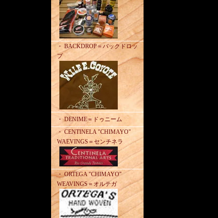
・ BACKDROP＝バックドロッ
プ
・ DENIME＝ドゥニーム
・ CENTINELA "CHIMAYO"
WAEVINGS＝センチネラ
・ ORTEGA "CHIMAYO"
WEAVINGS＝オルテガ