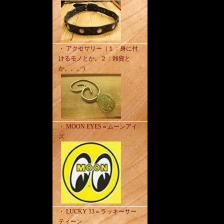
・ アクセサリー（１：身に付
けるモノとか。２：雑貨と
か。。。）
・ MOON EYES＝ムーンアイ
ズ
・ LUCKY 13＝ラッキーサー
ティーン