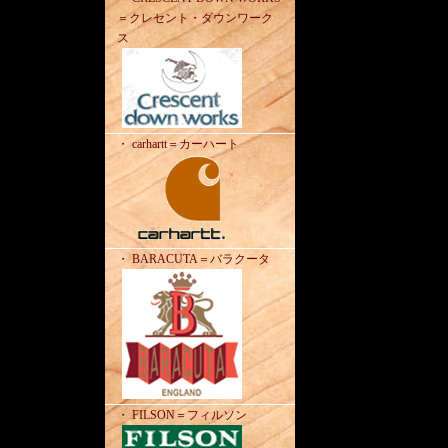
＝クレセント・ダウンワーク
ス
・ carhartt＝カーハート
・ BARACUTA＝バラクータ
・ FILSON＝フィルソン