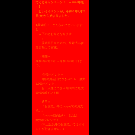
てくるキャンペーン！ ～2024年版
～】
というイベントが、令和６年2月23
日(金)から始まりました。
●具体的に、どんなの？といいます
と…
以下のとおりとなります。
↓
・茨城県日立市内の、登録済み参
加店舗にて実施。
・期間＝
令和6年2月23日～令和6年3月3日ま
で。
・付帯ポイント＝
1回のお会計につき⇒20％ 最大
1,000ポイント!!!
お一人様につき⇒期間内に最大
10,000ポイント!!!
・適用＝
「お支払い時にpaypayでのお支
払い」
「paypay残高払い または、
paypayクレジット」
(※上記以外のお支払いではポイ
ントが付きません。)