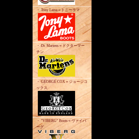
・ Tony Lama＝トニーラマ
・ Dr. Martens＝ドクターマー
チン
・ GEORGE COX＝ジョージコ
ックス
・ "VIBERG" Boots＝ヴァイバ
ーグ