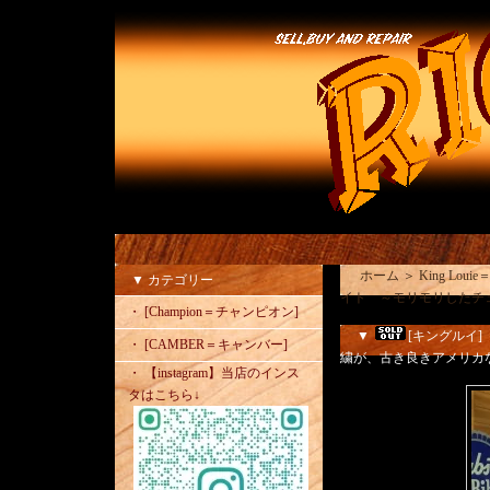
ホーム
＞
King Lou
▼ カテゴリー
イト ～モリモリしたチ
・ [Champion＝チャンピオン]
▼
[キングルイ]
・ [CAMBER＝キャンバー]
繍が、古き良きアメリカな
・ 【instagram】当店のインス
タはこちら↓