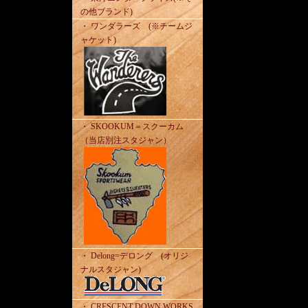
の他ブランド)
・ ワンダラーズ (※チームジ
ャケット)
・ SKOOKUM＝スクーカム
（当店別注スタジャン）
・ Delong=デロング (オリジ
ナルスタジャン)
・ CRESCENT DOWN WORKS