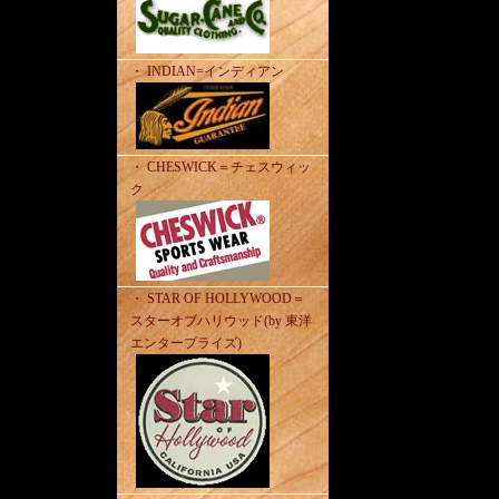
・ INDIAN=インディアン
・ CHESWICK＝チェスウィッ
ク
・ STAR OF HOLLYWOOD＝
スターオブハリウッド(by 東洋
エンタープライズ)