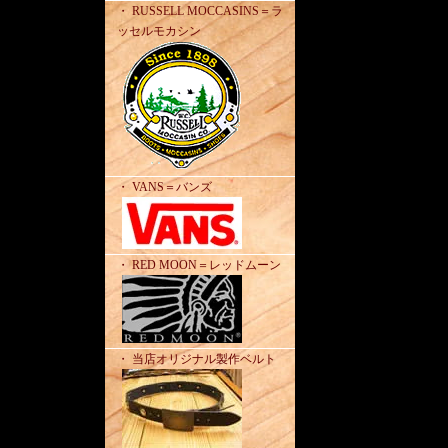
・ RUSSELL MOCCASINS＝ラ
ッセルモカシン
・ VANS＝バンズ
・ RED MOON＝レッドムーン
・ 当店オリジナル製作ベルト