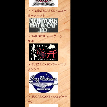
・ N.Y.HAT&CAP CO＝ニュー
ヨークハット
・ TAILOR TOYO＝テーラー
東洋
・ BUZZ RICKSON'S＝バズリ
クソンズ
・ SUGAR CANE＝シュガーケ
ーン