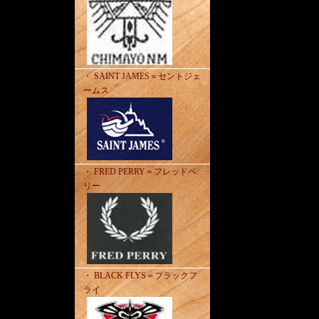
・ SAINT JAMES＝セントジェ
ームス
・ FRED PERRY＝フレッドペ
リー
・ BLACK FLYS＝ブラックフ
ライ