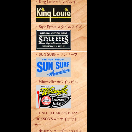
・ King Louie＝キングルイ
・ Style Eyes＝スタイルアイズ
・ SUN SURF＝サンサーフ
・ Whitesville=ホワイツビル
・ UNITED CARR by BUZZ
RICKSON'S＝ユナイテッド・
カー
・ 東洋エンタープライズ(※そ