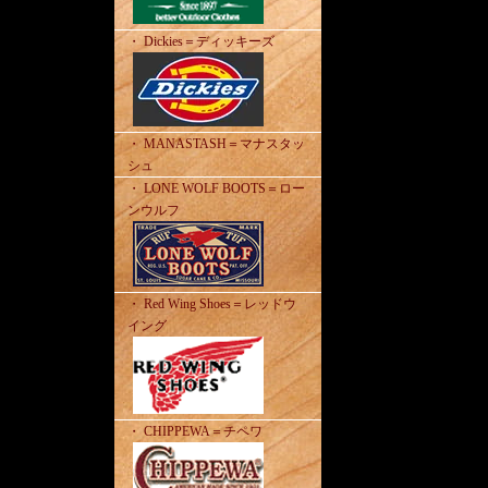
・ Dickies＝ディッキーズ
・ MANASTASH＝マナスタッ
シュ
・ LONE WOLF BOOTS＝ロー
ンウルフ
・ Red Wing Shoes＝レッドウ
イング
・ CHIPPEWA＝チペワ