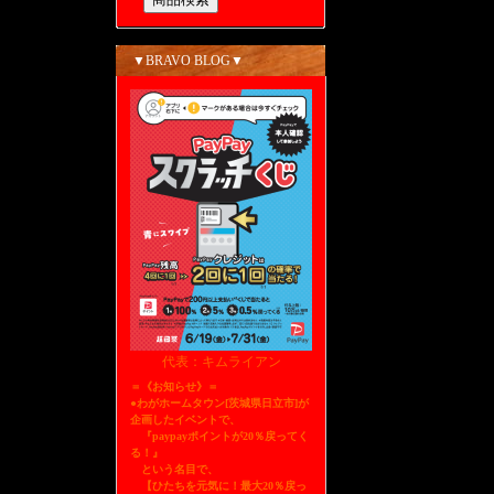
▼BRAVO BLOG▼
代表：キムライアン
＝《お知らせ》＝
●わがホームタウン[茨城県日立市]が
企画したイベントで、
『paypayポイントが20％戻ってく
る！』
という名目で、
【ひたちを元気に！最大20％戻っ