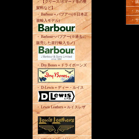
・ 【グリース/ポマード等の整
・ 
髪料など】
・ 
・ Barbour＝バブアー(※日本正
・ 
規輸入モデル)
・ Barbour=バブアー(※過去に
販売した並行輸入モノ)
・ Dry Bones＝ドライボーンズ
・ D-Lewis＝ディー・ルイス
・ Lewis Leathers＝ルイスレザ
ー