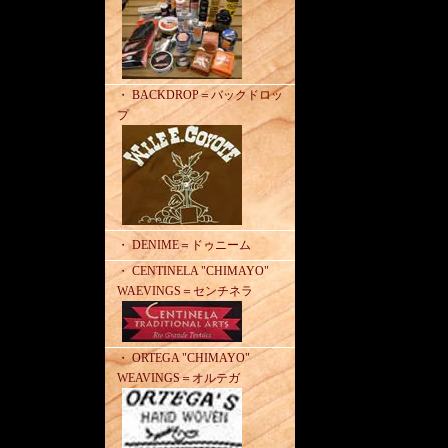
・ BACKDROP＝バックドロッ
プ
・ DENIME＝ドゥニーム
・ CENTINELA "CHIMAYO"
WAEVINGS＝センチネラ
・ ORTEGA "CHIMAYO"
WEAVINGS＝オルテガ