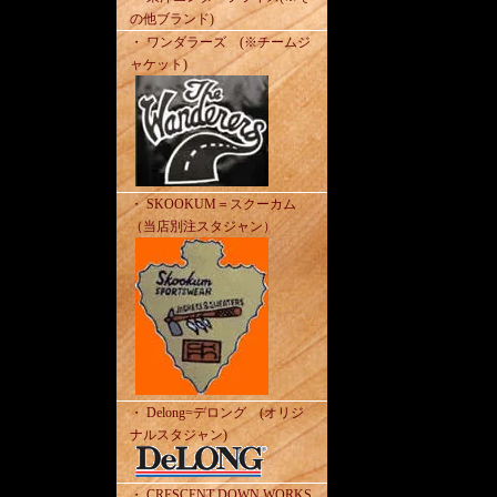
の他ブランド)
・ ワンダラーズ (※チームジ
ャケット)
・ SKOOKUM＝スクーカム
（当店別注スタジャン）
・ Delong=デロング (オリジ
ナルスタジャン)
・ CRESCENT DOWN WORKS