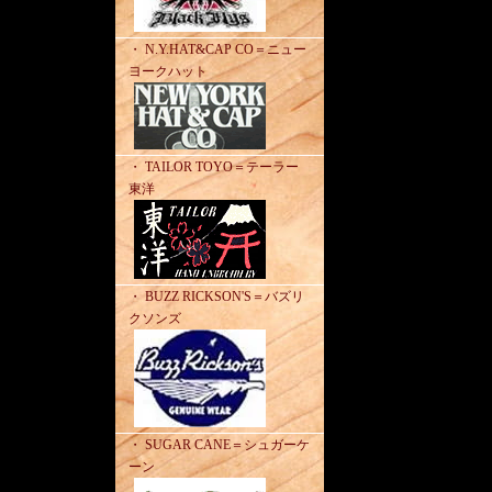
・ N.Y.HAT&CAP CO＝ニュー
ヨークハット
・ TAILOR TOYO＝テーラー
東洋
・ BUZZ RICKSON'S＝バズリ
クソンズ
・ SUGAR CANE＝シュガーケ
ーン