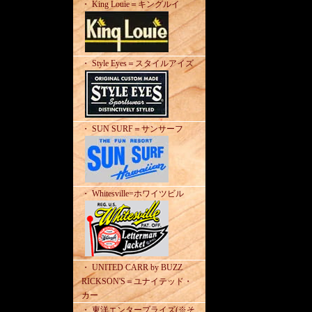
・ King Louie＝キングルイ
・ Style Eyes＝スタイルアイズ
・ SUN SURF＝サンサーフ
・ Whitesville=ホワイツビル
・ UNITED CARR by BUZZ
RICKSON'S＝ユナイテッド・
カー
・ 東洋エンタープライズ(※そ