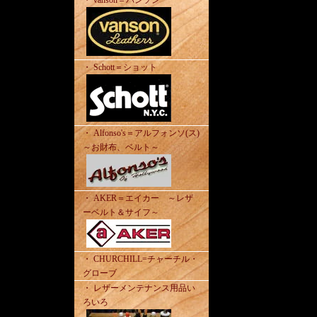
・ vanson＝バンソン
・ Schott＝ショット
・ Alfonso's＝アルフォンソ(ス)
～お財布、ベルト～
・ AKER＝エイカー ～レザ
ーベルト＆サイフ～
・ CHURCHILL=チャーチル・
グローブ
・ レザーメンテナンス用品い
ろいろ