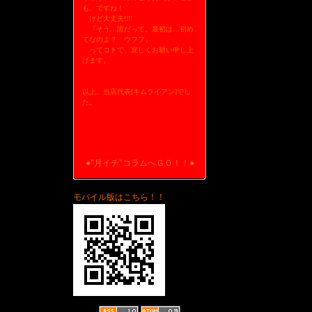
も、ですね！
けど大丈夫!!!!
『そう…誰だって、最初は…初め
てなのよ？ ウフフ』
ってコトで、宜しくお願い申し上
げます。
以上、当店代表[キムライアン]でし
た。
●"月イチ"コラムへＧＯ！！●
モバイル版はこちら！！