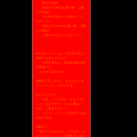
・割引する例
[税込￥5,000のお買い物・ご購
入の場合]
￥5,000の20％＝1,000ポイント
をゲット！
[税込￥20,000のお買い物・ご購
入の場合]
上限1,000ポイントをゲット！
●今回のイベントは、日立市が行う
特例でもありますので、
「当店の場合は、店内全商品が割
引対象!!!!!」
とさせて頂きます。
●簡単に言いますと、以上のような
イベントとなっております。
●そんなワケで、
『当店、パッと見は、かなり入り
にくいお店ですが、コレを機会に、
ぜひ、ご来店下さい！』
という、イベントの主旨でもあ
るのですね。
●確かに…
初めて入るのには、このお店、入
りづらい？ けっこう勇気がいるか