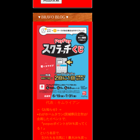
▼BRAVO BLOG▼
代表：キムライアン
＝《お知らせ》＝
●わがホームタウン[茨城県日立市]が
企画したイベントで、
『paypayポイントが20％戻ってく
る！』
という名目で、
【ひたちを元気に！最大20％戻っ