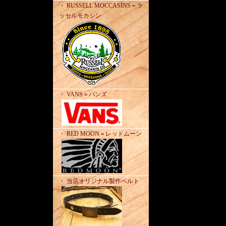
・ RUSSELL MOCCASINS＝ラ
ッセルモカシン
・ VANS＝バンズ
・ RED MOON＝レッドムーン
・ 当店オリジナル製作ベルト