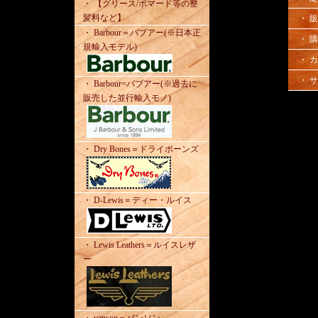
・ 【グリース/ポマード等の整
髪料など】
・ 
・ Barbour＝バブアー(※日本正
・ 
規輸入モデル)
・ 
・ 
・ Barbour=バブアー(※過去に
販売した並行輸入モノ)
・ Dry Bones＝ドライボーンズ
・ D-Lewis＝ディー・ルイス
・ Lewis Leathers＝ルイスレザ
ー