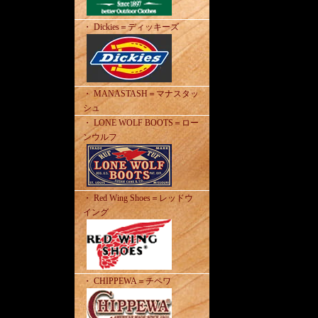
・ Dickies＝ディッキーズ
・ MANASTASH＝マナスタッ
シュ
・ LONE WOLF BOOTS＝ロー
ンウルフ
・ Red Wing Shoes＝レッドウ
イング
・ CHIPPEWA＝チペワ