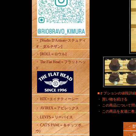
・ [Studio D'Artisan=ステュディ
オ・ダルチザン]
・ [ROLL＝ロウル]
・ The Flat Head＝フラットヘッ
ド
■オプションの値段詳
・ HTC=エイチティーシー
・
買い物を続ける
・
この商品について問
・ AVIREX＝アビレックス
・
この商品を友達に教
・ LEVI'S＝リーバイス
・ CAT'S PAW(＝キャッツポ
・ 
ウ)
・ 