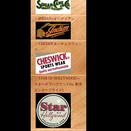
・ INDIAN=インディアン
・ CHESWICK＝チェスウィッ
ク
・ STAR OF HOLLYWOOD＝
スターオブハリウッド(by 東洋
エンタープライズ)