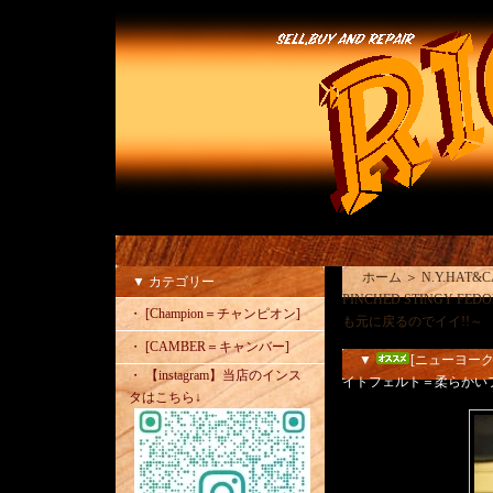
ホーム
＞
N.Y.HAT
▼ カテゴリー
PINCHED STING
・ [Champion＝チャンピオン]
も元に戻るのでイイ!!～
・ [CAMBER＝キャンバー]
▼
[ニューヨークハ
・ 【instagram】当店のインス
イトフェルト＝柔らかい
タはこちら↓