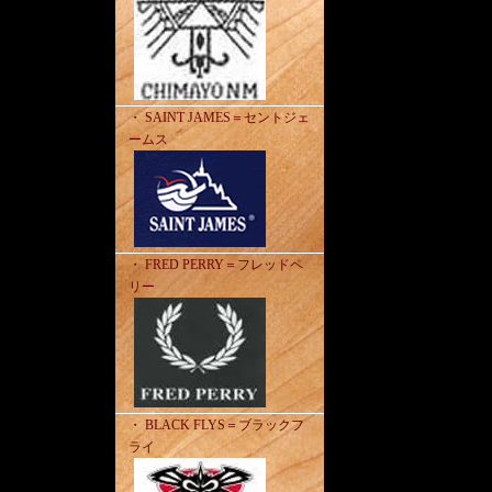
・ SAINT JAMES＝セントジェ
ームス
・ FRED PERRY＝フレッドペ
リー
・ BLACK FLYS＝ブラックフ
ライ