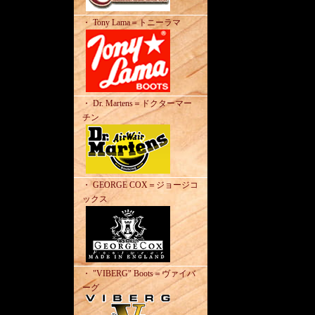
・ Tony Lama＝トニーラマ
・ Dr. Martens＝ドクターマー
チン
・ GEORGE COX＝ジョージコ
ックス
・ "VIBERG" Boots＝ヴァイバ
ーグ