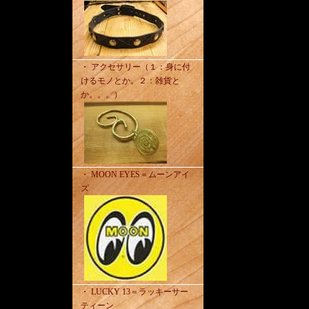
・ アクセサリー（１：身に付
けるモノとか。２：雑貨と
か。。。）
・ MOON EYES＝ムーンアイ
ズ
・ LUCKY 13＝ラッキーサー
ティーン