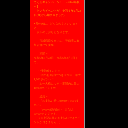
てくるキャンペーン！ ～2024年版
～】
というイベントが、令和６年2月23
日(金)から始まりました。
●具体的に、どんなの？といいます
と…
以下のとおりとなります。
↓
・茨城県日立市内の、登録済み参
加店舗にて実施。
・期間＝
令和6年2月23日～令和6年3月3日ま
で。
・付帯ポイント＝
1回のお会計につき⇒20％ 最大
1,000ポイント!!!
お一人様につき⇒期間内に最大
10,000ポイント!!!
・適用＝
「お支払い時にpaypayでのお支
払い」
「paypay残高払い または、
paypayクレジット」
(※上記以外のお支払いではポイ
ントが付きません。)