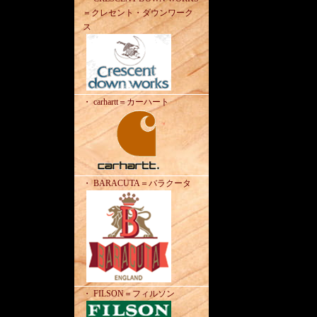
＝クレセント・ダウンワーク
ス
・ carhartt＝カーハート
・ BARACUTA＝バラクータ
・ FILSON＝フィルソン