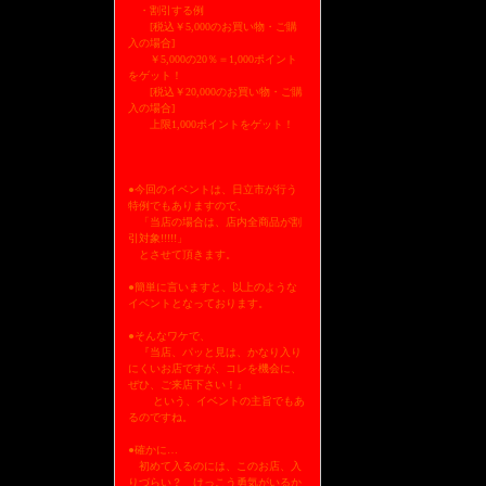
・割引する例
[税込￥5,000のお買い物・ご購
入の場合]
￥5,000の20％＝1,000ポイント
をゲット！
[税込￥20,000のお買い物・ご購
入の場合]
上限1,000ポイントをゲット！
●今回のイベントは、日立市が行う
特例でもありますので、
「当店の場合は、店内全商品が割
引対象!!!!!」
とさせて頂きます。
●簡単に言いますと、以上のような
イベントとなっております。
●そんなワケで、
『当店、パッと見は、かなり入り
にくいお店ですが、コレを機会に、
ぜひ、ご来店下さい！』
という、イベントの主旨でもあ
るのですね。
●確かに…
初めて入るのには、このお店、入
りづらい？ けっこう勇気がいるか