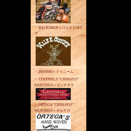
・ BACKDROP＝バックドロッ
プ
・ DENIME＝ドゥニーム
・ CENTINELA "CHIMAYO"
WAEVINGS＝センチネラ
・ ORTEGA "CHIMAYO"
WEAVINGS＝オルテガ