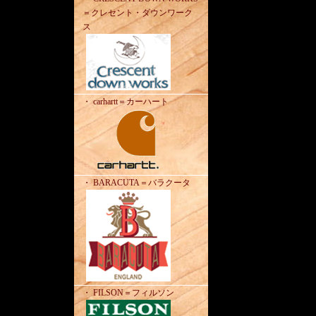
＝クレセント・ダウンワーク
ス
・ carhartt＝カーハート
・ BARACUTA＝バラクータ
・ FILSON＝フィルソン