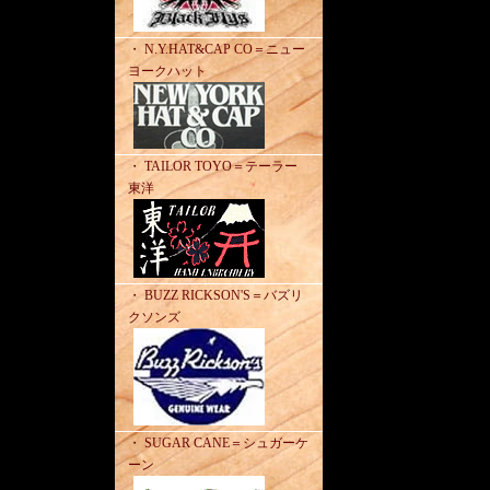
・ N.Y.HAT&CAP CO＝ニュー
ヨークハット
・ TAILOR TOYO＝テーラー
東洋
・ BUZZ RICKSON'S＝バズリ
クソンズ
・ SUGAR CANE＝シュガーケ
ーン