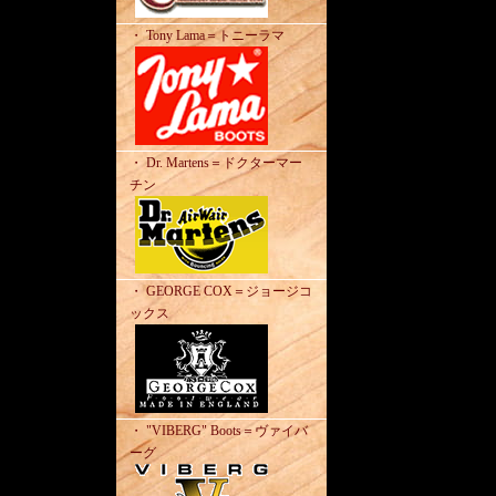
・ Tony Lama＝トニーラマ
・ Dr. Martens＝ドクターマー
チン
・ GEORGE COX＝ジョージコ
ックス
・ "VIBERG" Boots＝ヴァイバ
ーグ