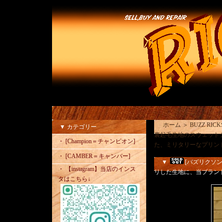
ホーム
＞
BUZZ RI
▼ カテゴリー
裏起毛生地のスウェット
・ [Champion＝チャンピオン]
た、ミリタリーなプリン
・ [CAMBER＝キャンバー]
▼
[バズリクソン
・ 【instagram】当店のインス
リした生地に、当ブラン
タはこちら↓