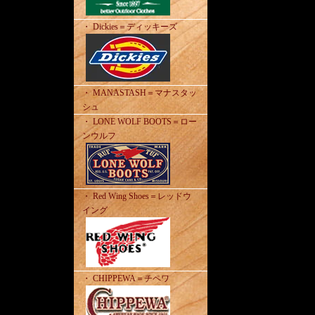
・ Dickies＝ディッキーズ
・ MANASTASH＝マナスタッ
シュ
・ LONE WOLF BOOTS＝ロー
ンウルフ
・ Red Wing Shoes＝レッドウ
イング
・ CHIPPEWA＝チペワ