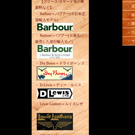
・ 【グリース/ポマード等の整
・ 
髪料など】
・ Barbour＝バブアー(※日本正
・ 
規輸入モデル)
・ 
・ 
・ Barbour=バブアー(※過去に
・ 
販売した並行輸入モノ)
・ Dry Bones＝ドライボーンズ
・ D-Lewis＝ディー・ルイス
・ Lewis Leathers＝ルイスレザ
ー