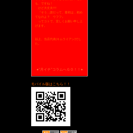
も、ですね！
けど大丈夫!!!!
『そう…誰だって、最初は…初め
てなのよ？ ウフフ』
ってコトで、宜しくお願い申し上
げます。
以上、当店代表[キムライアン]でし
た。
●"月イチ"コラムへＧＯ！！●
モバイル版はこちら！！