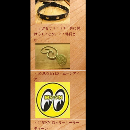
・ アクセサリー（１：身に付
けるモノとか。２：雑貨と
か。。。）
・ MOON EYES＝ムーンアイ
ズ
・ LUCKY 13＝ラッキーサー
ティーン