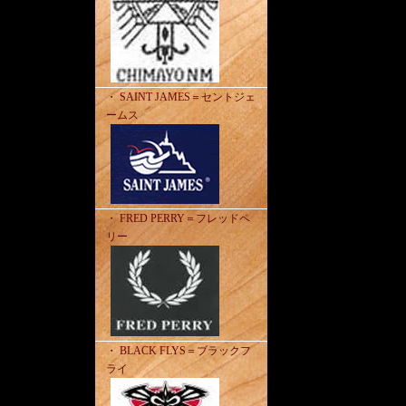
・ SAINT JAMES＝セントジェ
ームス
・ FRED PERRY＝フレッドペ
リー
・ BLACK FLYS＝ブラックフ
ライ