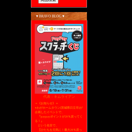
▼BRAVO BLOG▼
代表：キムライアン
＝《お知らせ》＝
●わがホームタウン[茨城県日立市]が
企画したイベントで、
『paypayポイントが20％戻ってく
る！』
という名目で、
【ひたちを元気に！最大20％戻っ