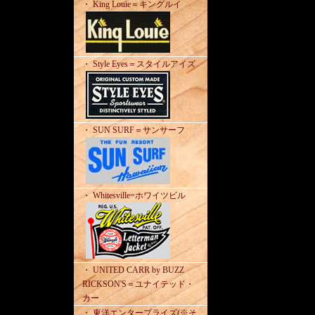
・ King Louie＝キングルイ
・ Style Eyes＝スタイルアイズ
・ SUN SURF＝サンサーフ
・ Whitesville=ホワイツビル
・ UNITED CARR by BUZZ
RICKSON'S＝ユナイテッド・
カー
・ 東洋エンタープライズ(※そ