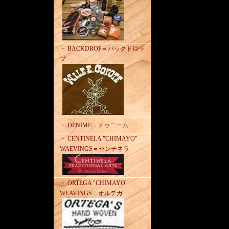
・ BACKDROP＝バックドロッ
プ
・ DENIME＝ドゥニーム
・ CENTINELA "CHIMAYO"
WAEVINGS＝センチネラ
・ ORTEGA "CHIMAYO"
WEAVINGS＝オルテガ