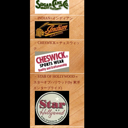
・ INDIAN=インディアン
・ CHESWICK＝チェスウィッ
ク
・ STAR OF HOLLYWOOD＝
スターオブハリウッド(by 東洋
エンタープライズ)