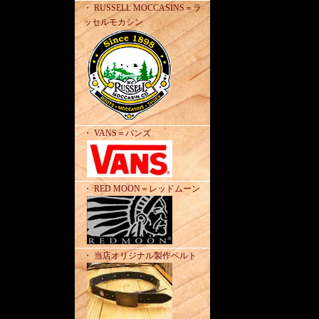
・ RUSSELL MOCCASINS＝ラ
ッセルモカシン
・ VANS＝バンズ
・ RED MOON＝レッドムーン
・ 当店オリジナル製作ベルト