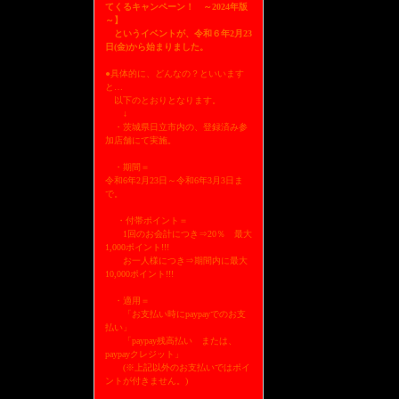
てくるキャンペーン！ ～2024年版
～】
というイベントが、令和６年2月23
日(金)から始まりました。
●具体的に、どんなの？といいます
と…
以下のとおりとなります。
↓
・茨城県日立市内の、登録済み参
加店舗にて実施。
・期間＝
令和6年2月23日～令和6年3月3日ま
で。
・付帯ポイント＝
1回のお会計につき⇒20％ 最大
1,000ポイント!!!
お一人様につき⇒期間内に最大
10,000ポイント!!!
・適用＝
「お支払い時にpaypayでのお支
払い」
「paypay残高払い または、
paypayクレジット」
(※上記以外のお支払いではポイ
ントが付きません。)