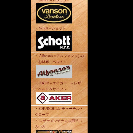
・ vanson＝バンソン
・ Schott＝ショット
・ Alfonso's＝アルフォンソ(ス)
～お財布、ベルト～
・ AKER＝エイカー ～レザ
ーベルト＆サイフ～
・ CHURCHILL=チャーチル・
グローブ
・ レザーメンテナンス用品い
ろいろ