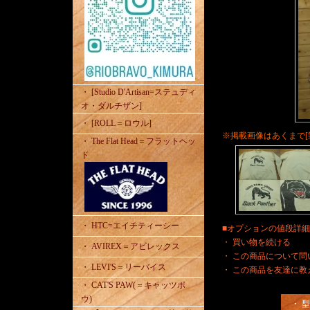
・ [Studio D'Artisan=ステュディ
オ・ダルチザン]
・ [ROLL＝ロウル]
※掲載画像はあくまで[
・ The Flat Head＝フラットヘッ
ド
・ HTC=エイチティーシー
■オプションの値段詳
・
買い物を続ける
・ AVIREX＝アビレックス
・
この商品について問
・ LEVI'S＝リーバイス
・
この商品を友達に教
・ CAT'S PAW(＝キャッツポ
ウ)
・ 