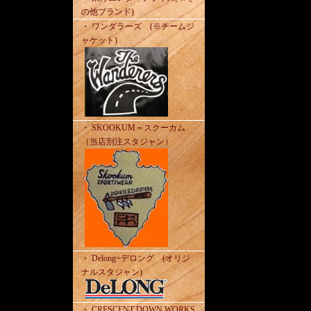
の他ブランド)
・ ワンダラーズ (※チームジ
ャケット)
・ SKOOKUM＝スクーカム
（当店別注スタジャン）
・ Delong=デロング (オリジ
ナルスタジャン)
・ CRESCENT DOWN WORKS