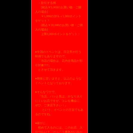
・割引する例
[税込￥5,000のお買い物・ご購
入の場合]
￥5,000の20％＝1,000ポイント
をゲット！
[税込￥20,000のお買い物・ご購
入の場合]
上限1,000ポイントをゲット！
●今回のイベントは、日立市が行う
特例でもありますので、
「当店の場合は、店内全商品が割
引対象!!!!!」
とさせて頂きます。
●簡単に言いますと、以上のような
イベントとなっております。
●そんなワケで、
『当店、パッと見は、かなり入り
にくいお店ですが、コレを機会に、
ぜひ、ご来店下さい！』
という、イベントの主旨でもあ
るのですね。
●確かに…
初めて入るのには、このお店、入
りづらい？ けっこう勇気がいるか