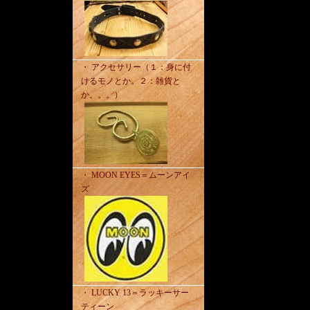
・ アクセサリー（１：身に付
けるモノとか。２：雑貨と
か。。。）
・ MOON EYES＝ムーンアイ
ズ
・ LUCKY 13＝ラッキーサー
ティーン