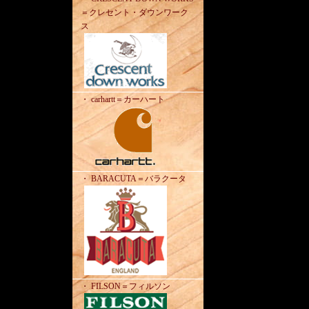
＝クレセント・ダウンワーク
ス
・ carhartt＝カーハート
・ BARACUTA＝バラクータ
・ FILSON＝フィルソン