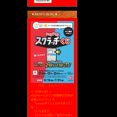
▼BRAVO BLOG▼
代表：キムライアン
＝《お知らせ》＝
●わがホームタウン[茨城県日立市]が
企画したイベントで、
『paypayポイントが20％戻ってく
る！』
という名目で、
【ひたちを元気に！最大20％戻っ