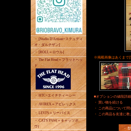
・ [Studio D'Artisan=ステュディ
オ・ダルチザン]
・ [ROLL＝ロウル]
※掲載画像はあくまで[
・ The Flat Head＝フラットヘッ
ド
・ HTC=エイチティーシー
■オプションの値段詳
・
買い物を続ける
・ AVIREX＝アビレックス
・
この商品について問
・ LEVI'S＝リーバイス
・
この商品を友達に教
・ CAT'S PAW(＝キャッツポ
ウ)
・ 