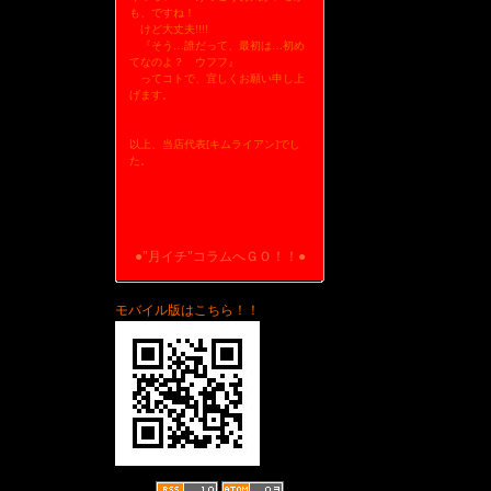
も、ですね！
けど大丈夫!!!!
『そう…誰だって、最初は…初め
てなのよ？ ウフフ』
ってコトで、宜しくお願い申し上
げます。
以上、当店代表[キムライアン]でし
た。
●"月イチ"コラムへＧＯ！！●
モバイル版はこちら！！