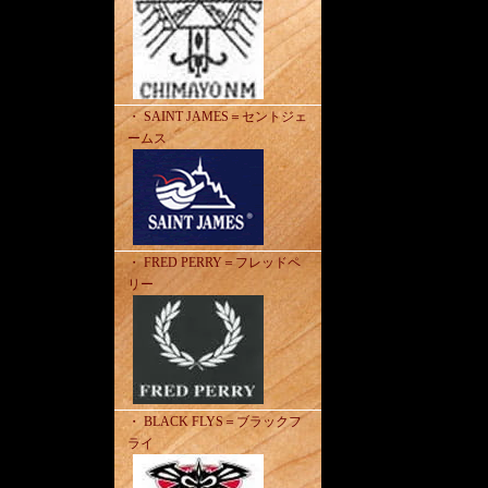
・ SAINT JAMES＝セントジェ
ームス
・ FRED PERRY＝フレッドペ
リー
・ BLACK FLYS＝ブラックフ
ライ