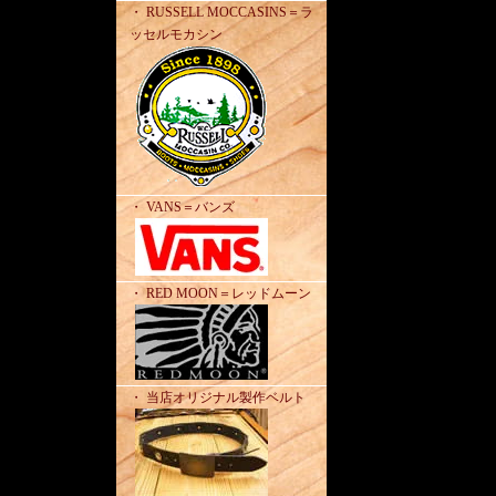
・ RUSSELL MOCCASINS＝ラ
ッセルモカシン
・ VANS＝バンズ
・ RED MOON＝レッドムーン
・ 当店オリジナル製作ベルト