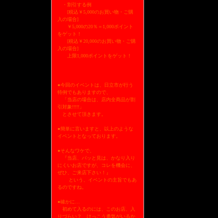
・割引する例
[税込￥5,000のお買い物・ご購
入の場合]
￥5,000の20％＝1,000ポイント
をゲット！
[税込￥20,000のお買い物・ご購
入の場合]
上限1,000ポイントをゲット！
●今回のイベントは、日立市が行う
特例でもありますので、
「当店の場合は、店内全商品が割
引対象!!!!!」
とさせて頂きます。
●簡単に言いますと、以上のような
イベントとなっております。
●そんなワケで、
『当店、パッと見は、かなり入り
にくいお店ですが、コレを機会に、
ぜひ、ご来店下さい！』
という、イベントの主旨でもあ
るのですね。
●確かに…
初めて入るのには、このお店、入
りづらい？ けっこう勇気がいるか