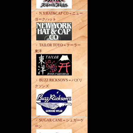
・ N.Y.HAT&CAP CO＝ニュー
ヨークハット
・ TAILOR TOYO＝テーラー
東洋
・ BUZZ RICKSON'S＝バズリ
クソンズ
・ SUGAR CANE＝シュガーケ
ーン