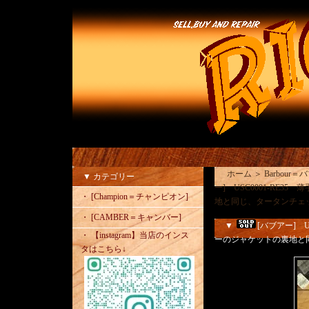
ホーム
＞
Barbou
▼ カテゴリー
ー] USC0001-RE
・ [Champion＝チャンピオン]
地と同じ、タータンチェッ
・ [CAMBER＝キャンバー]
▼
[バブアー] 
・ 【instagram】当店のインス
ーのジャケットの裏地と
タはこちら↓