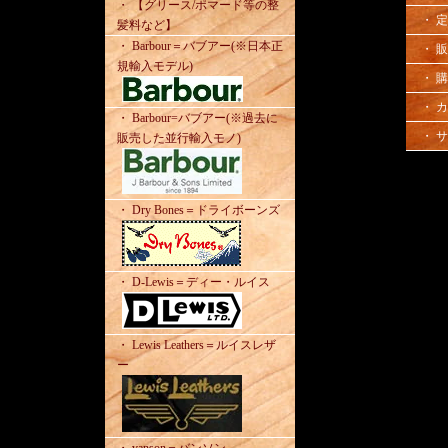
・ 【グリース/ポマード等の整
・ 
髪料など】
・ Barbour＝バブアー(※日本正
・ 
規輸入モデル)
・ 
・ 
・ Barbour=バブアー(※過去に
・ 
販売した並行輸入モノ)
・ Dry Bones＝ドライボーンズ
・ D-Lewis＝ディー・ルイス
・ Lewis Leathers＝ルイスレザ
ー