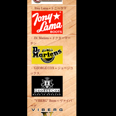
・ Tony Lama＝トニーラマ
・ Dr. Martens＝ドクターマー
チン
・ GEORGE COX＝ジョージコ
ックス
・ "VIBERG" Boots＝ヴァイバ
ーグ