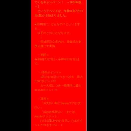
てくるキャンペーン！ ～2024年版
～】
というイベントが、令和６年2月23
日(金)から始まりました。
●具体的に、どんなの？といいます
と…
以下のとおりとなります。
↓
・茨城県日立市内の、登録済み参
加店舗にて実施。
・期間＝
令和6年2月23日～令和6年3月3日ま
で。
・付帯ポイント＝
1回のお会計につき⇒20％ 最大
1,000ポイント!!!
お一人様につき⇒期間内に最大
10,000ポイント!!!
・適用＝
「お支払い時にpaypayでのお支
払い」
「paypay残高払い または、
paypayクレジット」
(※上記以外のお支払いではポイ
ントが付きません。)