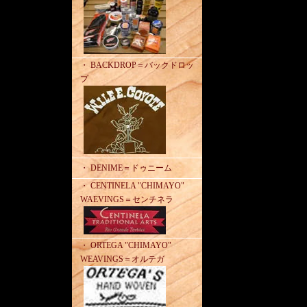
・ BACKDROP＝バックドロッ
プ
・ DENIME＝ドゥニーム
・ CENTINELA "CHIMAYO"
WAEVINGS＝センチネラ
・ ORTEGA "CHIMAYO"
WEAVINGS＝オルテガ