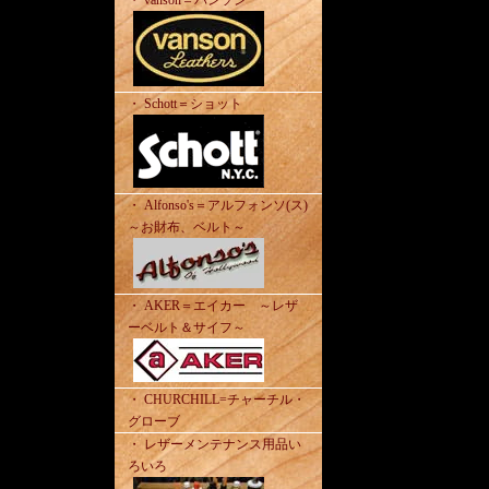
・ vanson＝バンソン
・ Schott＝ショット
・ Alfonso's＝アルフォンソ(ス)
～お財布、ベルト～
・ AKER＝エイカー ～レザ
ーベルト＆サイフ～
・ CHURCHILL=チャーチル・
グローブ
・ レザーメンテナンス用品い
ろいろ