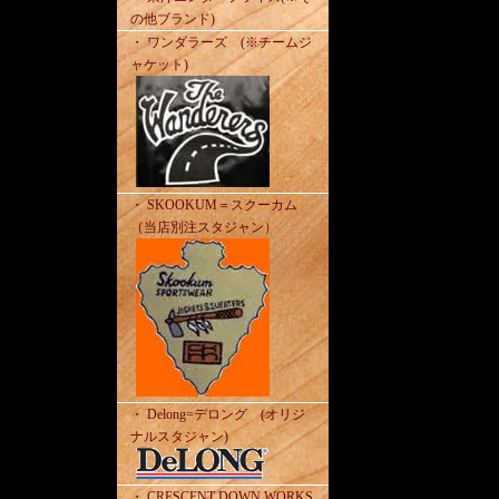
の他ブランド)
・ ワンダラーズ (※チームジ
ャケット)
・ SKOOKUM＝スクーカム
（当店別注スタジャン）
・ Delong=デロング (オリジ
ナルスタジャン)
・ CRESCENT DOWN WORKS