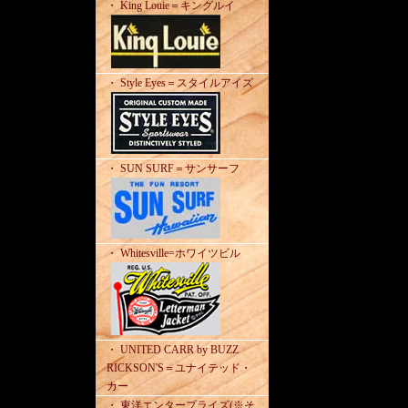
・ King Louie＝キングルイ
・ Style Eyes＝スタイルアイズ
・ SUN SURF＝サンサーフ
・ Whitesville=ホワイツビル
・ UNITED CARR by BUZZ
RICKSON'S＝ユナイテッド・
カー
・ 東洋エンタープライズ(※そ