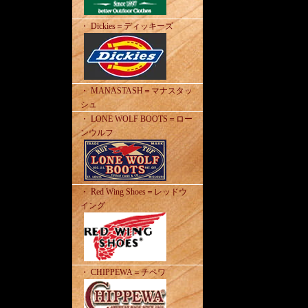
・ Dickies＝ディッキーズ
・ MANASTASH＝マナスタッ
シュ
・ LONE WOLF BOOTS＝ロー
ンウルフ
・ Red Wing Shoes＝レッドウ
イング
・ CHIPPEWA＝チペワ