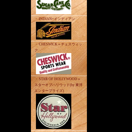
・ INDIAN=インディアン
・ CHESWICK＝チェスウィッ
ク
・ STAR OF HOLLYWOOD＝
スターオブハリウッド(by 東洋
エンタープライズ)