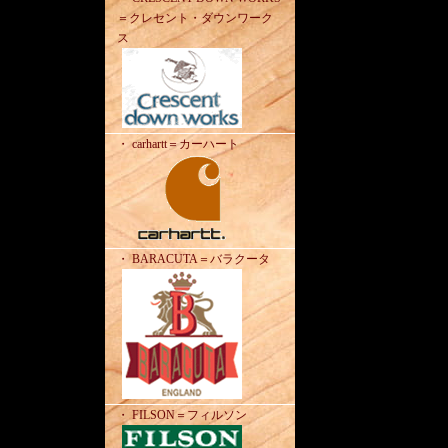
＝クレセント・ダウンワーク
ス
・ carhartt＝カーハート
・ BARACUTA＝バラクータ
・ FILSON＝フィルソン