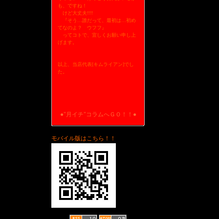
も、ですね！
けど大丈夫!!!!
『そう…誰だって、最初は…初め
てなのよ？ ウフフ』
ってコトで、宜しくお願い申し上
げます。
以上、当店代表[キムライアン]でし
た。
●"月イチ"コラムへＧＯ！！●
モバイル版はこちら！！