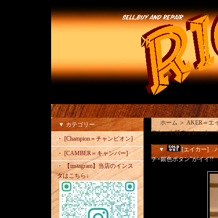
ホーム
＞
AKER＝
▼ カテゴリー
スケット柄ウォレット・サ
・ [Champion＝チャンピオン]
▼
[エイカー]
・ [CAMBER＝キャンバー]
チ×銀色ボタン”がイイ!!
・ 【instagram】当店のインス
タはこちら↓