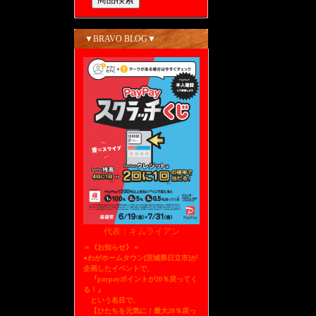
▼BRAVO BLOG▼
代表：キムライアン
＝《お知らせ》＝
●わがホームタウン[茨城県日立市]が
企画したイベントで、
『paypayポイントが20％戻ってく
る！』
という名目で、
【ひたちを元気に！最大20％戻っ