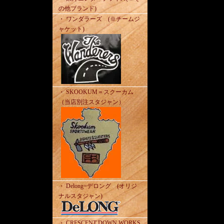
の他ブランド)
・ ワンダラーズ (※チームジ
ャケット)
・ SKOOKUM＝スクーカム
（当店別注スタジャン）
・ Delong=デロング (オリジ
ナルスタジャン)
・ CRESCENT DOWN WORKS