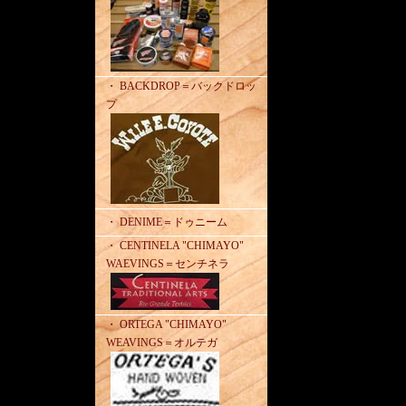
・ BACKDROP＝バックドロッ
プ
・ DENIME＝ドゥニーム
・ CENTINELA "CHIMAYO"
WAEVINGS＝センチネラ
・ ORTEGA "CHIMAYO"
WEAVINGS＝オルテガ