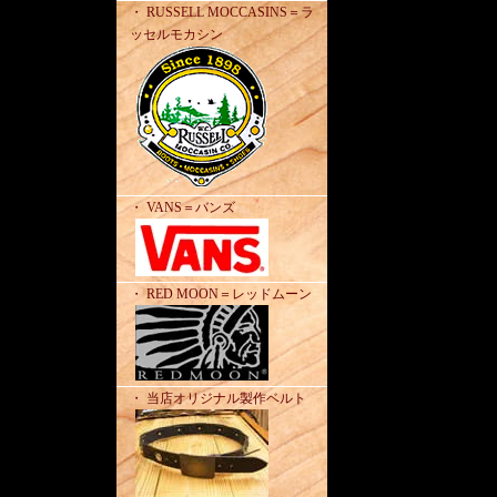
・ RUSSELL MOCCASINS＝ラ
ッセルモカシン
・ VANS＝バンズ
・ RED MOON＝レッドムーン
・ 当店オリジナル製作ベルト