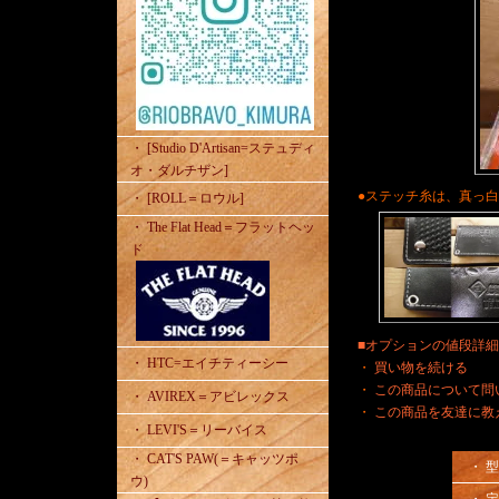
・ [Studio D'Artisan=ステュディ
オ・ダルチザン]
●ステッチ糸は、真っ白
・ [ROLL＝ロウル]
・ The Flat Head＝フラットヘッ
ド
■オプションの値段詳
・ HTC=エイチティーシー
・
買い物を続ける
・
この商品について問
・ AVIREX＝アビレックス
・
この商品を友達に教
・ LEVI'S＝リーバイス
・ CAT'S PAW(＝キャッツポ
・ 
ウ)
・ 