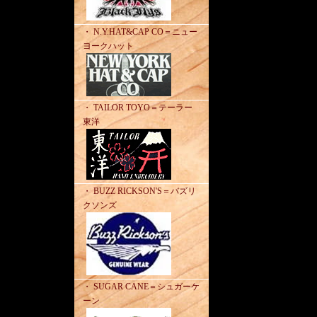
・ N.Y.HAT&CAP CO＝ニュー
ヨークハット
・ TAILOR TOYO＝テーラー
東洋
・ BUZZ RICKSON'S＝バズリ
クソンズ
・ SUGAR CANE＝シュガーケ
ーン