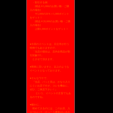
・割引する例
[税込￥5,000のお買い物・ご購
入の場合]
￥5,000の20％＝1,000ポイント
をゲット！
[税込￥20,000のお買い物・ご購
入の場合]
上限1,000ポイントをゲット！
●今回のイベントは、日立市が行う
特例でもありますので、
「当店の場合は、店内全商品が割
引対象!!!!!」
とさせて頂きます。
●簡単に言いますと、以上のような
イベントとなっております。
●そんなワケで、
『当店、パッと見は、かなり入り
にくいお店ですが、コレを機会に、
ぜひ、ご来店下さい！』
という、イベントの主旨でもあ
るのですね。
●確かに…
初めて入るのには、このお店、入
りづらい？ けっこう勇気がいるか