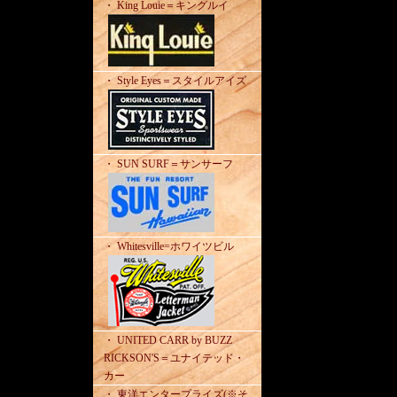
・ King Louie＝キングルイ
・ Style Eyes＝スタイルアイズ
・ SUN SURF＝サンサーフ
・ Whitesville=ホワイツビル
・ UNITED CARR by BUZZ
RICKSON'S＝ユナイテッド・
カー
・ 東洋エンタープライズ(※そ