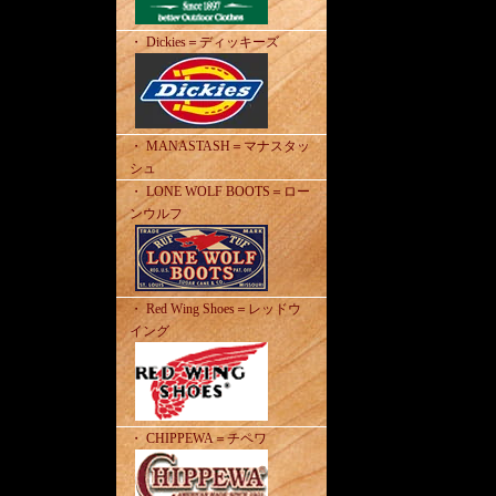
・ Dickies＝ディッキーズ
・ MANASTASH＝マナスタッ
シュ
・ LONE WOLF BOOTS＝ロー
ンウルフ
・ Red Wing Shoes＝レッドウ
イング
・ CHIPPEWA＝チペワ