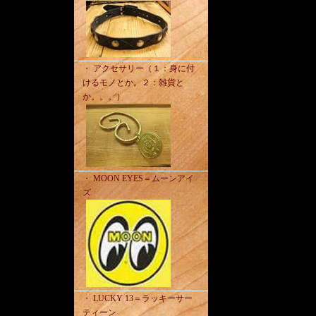
・ アクセサリー（１：身に付
けるモノとか。２：雑貨と
か。。。）
・ MOON EYES＝ムーンアイ
ズ
・ LUCKY 13＝ラッキーサー
ティーン