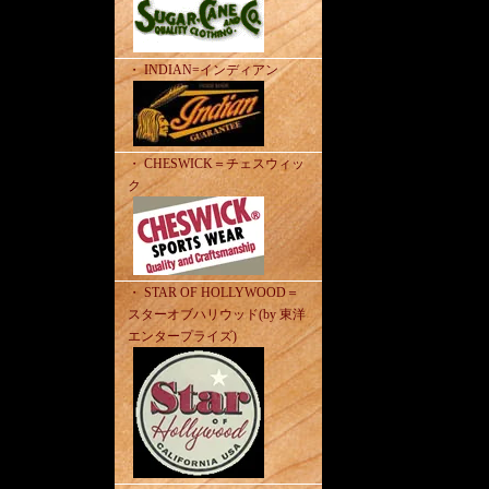
・ INDIAN=インディアン
・ CHESWICK＝チェスウィッ
ク
・ STAR OF HOLLYWOOD＝
スターオブハリウッド(by 東洋
エンタープライズ)