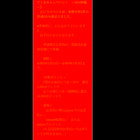
てくるキャンペーン！ ～2024年版
～】
というイベントが、令和６年2月23
日(金)から始まりました。
●具体的に、どんなの？といいます
と…
以下のとおりとなります。
↓
・茨城県日立市内の、登録済み参
加店舗にて実施。
・期間＝
令和6年2月23日～令和6年3月3日ま
で。
・付帯ポイント＝
1回のお会計につき⇒20％ 最大
1,000ポイント!!!
お一人様につき⇒期間内に最大
10,000ポイント!!!
・適用＝
「お支払い時にpaypayでのお支
払い」
「paypay残高払い または、
paypayクレジット」
(※上記以外のお支払いではポイ
ントが付きません。)