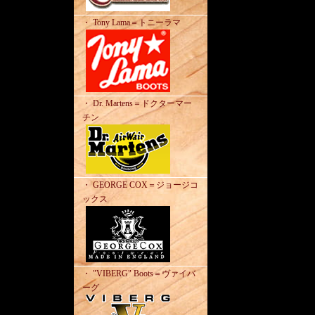
・ Tony Lama＝トニーラマ
・ Dr. Martens＝ドクターマー
チン
・ GEORGE COX＝ジョージコ
ックス
・ "VIBERG" Boots＝ヴァイバ
ーグ