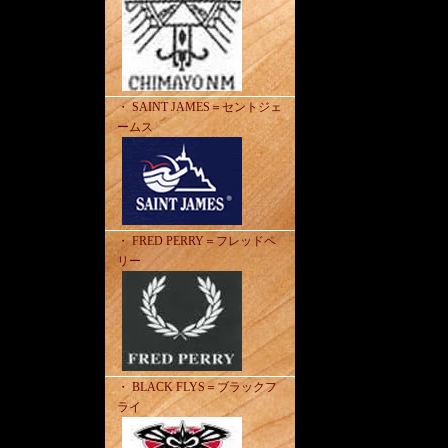
・ SAINT JAMES＝セントジェ
ームス
・ FRED PERRY＝フレッドペ
リー
・ BLACK FLYS＝ブラックフ
ライ