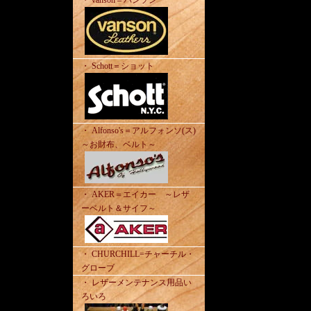
・ vanson＝バンソン
・ Schott＝ショット
・ Alfonso's＝アルフォンソ(ス)
～お財布、ベルト～
・ AKER＝エイカー ～レザ
ーベルト＆サイフ～
・ CHURCHILL=チャーチル・
グローブ
・ レザーメンテナンス用品い
ろいろ