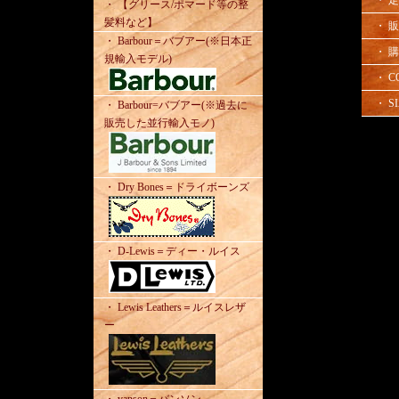
・ 【グリース/ポマード等の整
髪料など】
・ 
・ Barbour＝バブアー(※日本正
・ 
規輸入モデル)
・ C
・ SI
・ Barbour=バブアー(※過去に
販売した並行輸入モノ)
・ Dry Bones＝ドライボーンズ
・ D-Lewis＝ディー・ルイス
・ Lewis Leathers＝ルイスレザ
ー