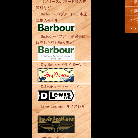
・ 【グリース/ポマード等の整
・ 
髪料など】
・ 
・ Barbour＝バブアー(※日本正
・ C
規輸入モデル)
・ SI
・ Barbour=バブアー(※過去に
販売した並行輸入モノ)
・ Dry Bones＝ドライボーンズ
・ D-Lewis＝ディー・ルイス
・ Lewis Leathers＝ルイスレザ
ー