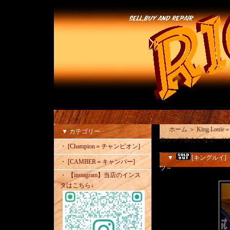
ホーム
＞
King Lou
▼ カテゴリー
ロシャツみたいなボーリ
・ [Champion＝チャンピオン]
▼
[キングルイ]
・ [CAMBER＝キャンバー]
ツ～
・ 【instagram】当店のインス
タはこちら↓