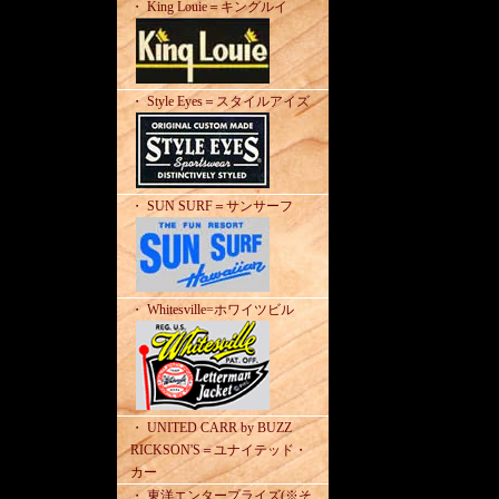
・ King Louie＝キングルイ
・ Style Eyes＝スタイルアイズ
・ SUN SURF＝サンサーフ
・ Whitesville=ホワイツビル
・ UNITED CARR by BUZZ
RICKSON'S＝ユナイテッド・
カー
・ 東洋エンタープライズ(※そ