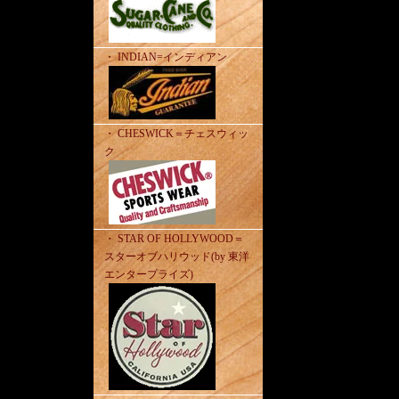
・ INDIAN=インディアン
・ CHESWICK＝チェスウィッ
ク
・ STAR OF HOLLYWOOD＝
スターオブハリウッド(by 東洋
エンタープライズ)