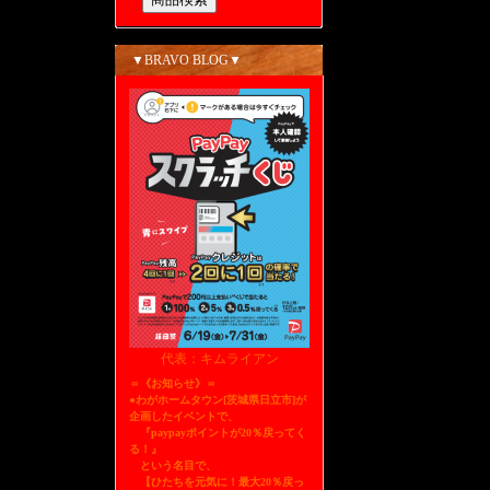
▼BRAVO BLOG▼
代表：キムライアン
＝《お知らせ》＝
●わがホームタウン[茨城県日立市]が
企画したイベントで、
『paypayポイントが20％戻ってく
る！』
という名目で、
【ひたちを元気に！最大20％戻っ