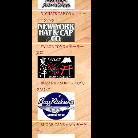
・ N.Y.HAT&CAP CO＝ニュー
ヨークハット
・ TAILOR TOYO＝テーラー
東洋
・ BUZZ RICKSON'S＝バズリ
クソンズ
・ SUGAR CANE＝シュガーケ
ーン