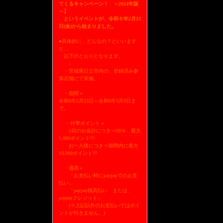
てくるキャンペーン！ ～2024年版
～】
というイベントが、令和６年2月23
日(金)から始まりました。
●具体的に、どんなの？といいます
と…
以下のとおりとなります。
↓
・茨城県日立市内の、登録済み参
加店舗にて実施。
・期間＝
令和6年2月23日～令和6年3月3日ま
で。
・付帯ポイント＝
1回のお会計につき⇒20％ 最大
1,000ポイント!!!
お一人様につき⇒期間内に最大
10,000ポイント!!!
・適用＝
「お支払い時にpaypayでのお支
払い」
「paypay残高払い または、
paypayクレジット」
(※上記以外のお支払いではポイ
ントが付きません。)