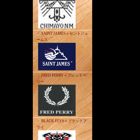
・ SAINT JAMES＝セントジェ
ームス
・ FRED PERRY＝フレッドペ
リー
・ BLACK FLYS＝ブラックフ
ライ