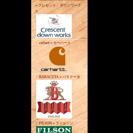
＝クレセント・ダウンワーク
ス
・ carhartt＝カーハート
・ BARACUTA＝バラクータ
・ FILSON＝フィルソン