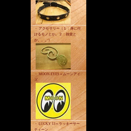
・ アクセサリー（１：身に付
けるモノとか。２：雑貨と
か。。。）
・ MOON EYES＝ムーンアイ
ズ
・ LUCKY 13＝ラッキーサー
ティーン