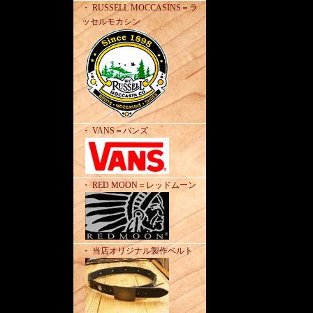
・ RUSSELL MOCCASINS＝ラ
ッセルモカシン
・ VANS＝バンズ
・ RED MOON＝レッドムーン
・ 当店オリジナル製作ベルト