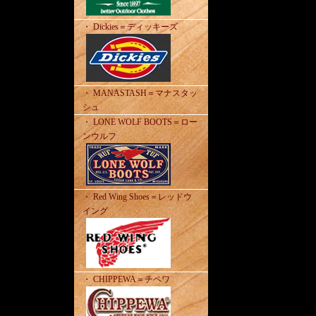
・ Dickies＝ディッキーズ
・ MANASTASH＝マナスタッ
シュ
・ LONE WOLF BOOTS＝ロー
ンウルフ
・ Red Wing Shoes＝レッドウ
イング
・ CHIPPEWA＝チペワ