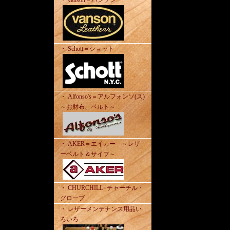
・ vanson＝バンソン
・ Schott＝ショット
・ Alfonso's＝アルフォンソ(ス)
～お財布、ベルト～
・ AKER＝エイカー ～レザ
ーベルト＆サイフ～
・ CHURCHILL=チャーチル・
グローブ
・ レザーメンテナンス用品い
ろいろ