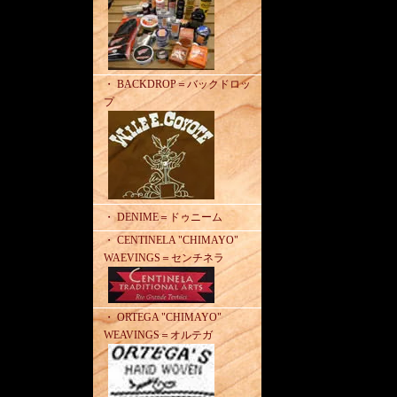
・ BACKDROP＝バックドロッ
プ
・ DENIME＝ドゥニーム
・ CENTINELA "CHIMAYO"
WAEVINGS＝センチネラ
・ ORTEGA "CHIMAYO"
WEAVINGS＝オルテガ