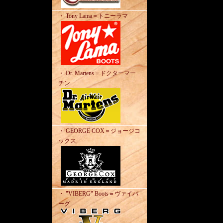
・ Tony Lama＝トニーラマ
・ Dr. Martens＝ドクターマー
チン
・ GEORGE COX＝ジョージコ
ックス
・ "VIBERG" Boots＝ヴァイバ
ーグ