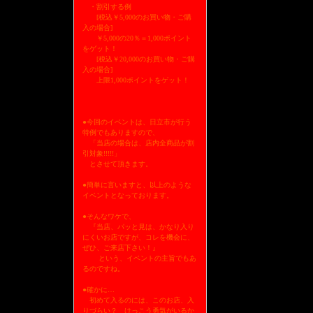
・割引する例
[税込￥5,000のお買い物・ご購
入の場合]
￥5,000の20％＝1,000ポイント
をゲット！
[税込￥20,000のお買い物・ご購
入の場合]
上限1,000ポイントをゲット！
●今回のイベントは、日立市が行う
特例でもありますので、
「当店の場合は、店内全商品が割
引対象!!!!!」
とさせて頂きます。
●簡単に言いますと、以上のような
イベントとなっております。
●そんなワケで、
『当店、パッと見は、かなり入り
にくいお店ですが、コレを機会に、
ぜひ、ご来店下さい！』
という、イベントの主旨でもあ
るのですね。
●確かに…
初めて入るのには、このお店、入
りづらい？ けっこう勇気がいるか