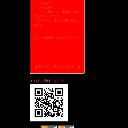
も、ですね！
けど大丈夫!!!!
『そう…誰だって、最初は…初め
てなのよ？ ウフフ』
ってコトで、宜しくお願い申し上
げます。
以上、当店代表[キムライアン]でし
た。
●"月イチ"コラムへＧＯ！！●
モバイル版はこちら！！