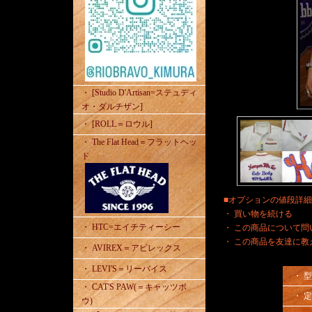
・ [Studio D'Artisan=ステュディ
オ・ダルチザン]
・ [ROLL＝ロウル]
・ The Flat Head＝フラットヘッ
ド
■オプションの値段詳
・
買い物を続ける
・ HTC=エイチティーシー
・
この商品について問
・
この商品を友達に教
・ AVIREX＝アビレックス
・ LEVI'S＝リーバイス
・ 
・ CAT'S PAW(＝キャッツポ
・ 
ウ)