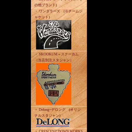
の他ブランド)
・ ワンダラーズ (※チームジ
ャケット)
・ SKOOKUM＝スクーカム
（当店別注スタジャン）
・ Delong=デロング (オリジ
ナルスタジャン)
・ CRESCENT DOWN WORKS