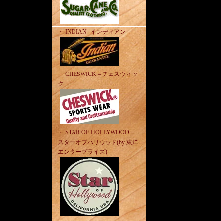
・ INDIAN=インディアン
・ CHESWICK＝チェスウィッ
ク
・ STAR OF HOLLYWOOD＝
スターオブハリウッド(by 東洋
エンタープライズ)