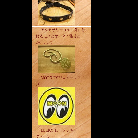
・ アクセサリー（１：身に付
けるモノとか。２：雑貨と
か。。。）
・ MOON EYES＝ムーンアイ
ズ
・ LUCKY 13＝ラッキーサー
ティーン