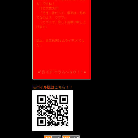
も、ですね！
けど大丈夫!!!!
『そう…誰だって、最初は…初め
てなのよ？ ウフフ』
ってコトで、宜しくお願い申し上
げます。
以上、当店代表[キムライアン]でし
た。
●"月イチ"コラムへＧＯ！！●
モバイル版はこちら！！