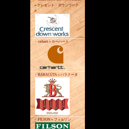
＝クレセント・ダウンワーク
ス
・ carhartt＝カーハート
・ BARACUTA＝バラクータ
・ FILSON＝フィルソン