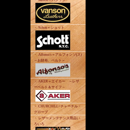
・ vanson＝バンソン
・ Schott＝ショット
・ Alfonso's＝アルフォンソ(ス)
～お財布、ベルト～
・ AKER＝エイカー ～レザ
ーベルト＆サイフ～
・ CHURCHILL=チャーチル・
グローブ
・ レザーメンテナンス用品い
ろいろ