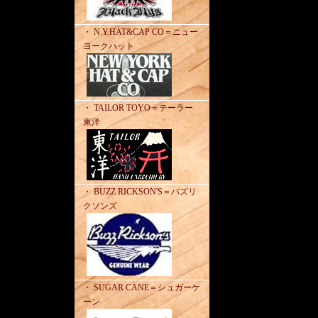
・ N.Y.HAT&CAP CO＝ニュー
ヨークハット
・ TAILOR TOYO＝テーラー
東洋
・ BUZZ RICKSON'S＝バズリ
クソンズ
・ SUGAR CANE＝シュガーケ
ーン