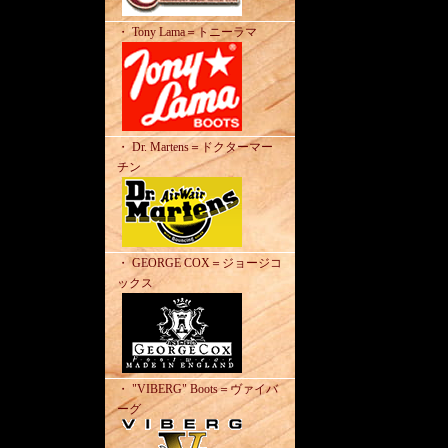
・ Tony Lama＝トニーラマ
・ Dr. Martens＝ドクターマー
チン
・ GEORGE COX＝ジョージコ
ックス
・ "VIBERG" Boots＝ヴァイバ
ーグ