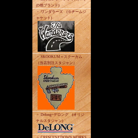
の他ブランド)
・ ワンダラーズ (※チームジ
ャケット)
・ SKOOKUM＝スクーカム
（当店別注スタジャン）
・ Delong=デロング (オリジ
ナルスタジャン)
・ CRESCENT DOWN WORKS