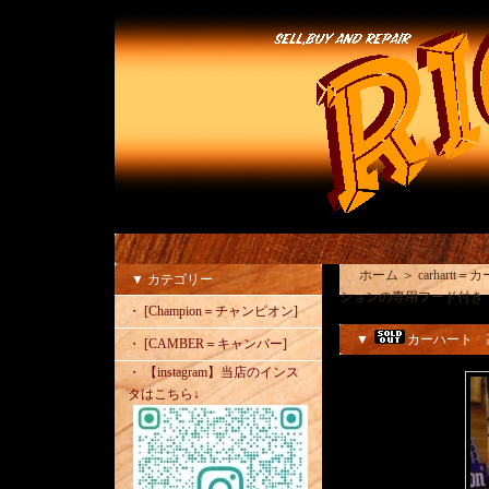
ホーム
＞
carhartt
▼ カテゴリー
ションの専用フード付き
・ [Champion＝チャンピオン]
▼
カーハート 
・ [CAMBER＝キャンバー]
・ 【instagram】当店のインス
タはこちら↓