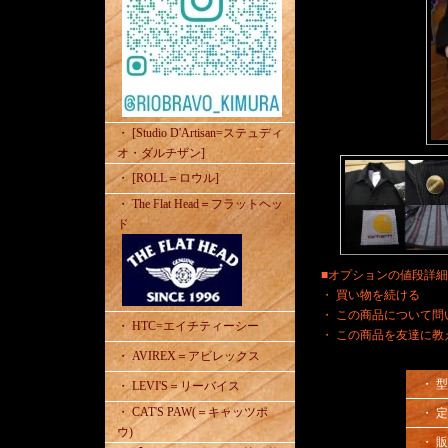
・ [Studio D'Artisan=ステュディ
オ・ダルチザン]
・ [ROLL＝ロウル]
・ The Flat Head＝フラットヘッ
ド
■オプションの値段詳
・
買い物を続ける
・
この商品について問
・ HTC=エイチティーシー
・
この商品を友達に教
・ AVIREX＝アビレックス
・ 
・ LEVI'S＝リーバイス
・ CAT'S PAW(＝キャッツポ
・ 
ウ)
・ 