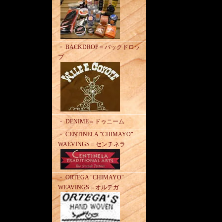
・ BACKDROP＝バックドロッ
プ
・ DENIME＝ドゥニーム
・ CENTINELA "CHIMAYO"
WAEVINGS＝センチネラ
・ ORTEGA "CHIMAYO"
WEAVINGS＝オルテガ