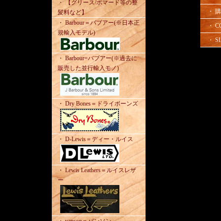
・ 【グリース/ポマード等の整
・ 
髪料など】
・ Barbour＝バブアー(※日本正
・ C
規輸入モデル)
・ SI
・ Barbour=バブアー(※過去に
販売した並行輸入モノ)
・ Dry Bones＝ドライボーンズ
・ D-Lewis＝ディー・ルイス
・ Lewis Leathers＝ルイスレザ
ー