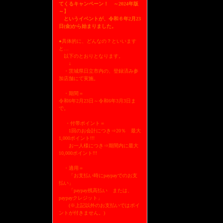
てくるキャンペーン！ ～2024年版
～】
というイベントが、令和６年2月23
日(金)から始まりました。
●具体的に、どんなの？といいます
と…
以下のとおりとなります。
↓
・茨城県日立市内の、登録済み参
加店舗にて実施。
・期間＝
令和6年2月23日～令和6年3月3日ま
で。
・付帯ポイント＝
1回のお会計につき⇒20％ 最大
1,000ポイント!!!
お一人様につき⇒期間内に最大
10,000ポイント!!!
・適用＝
「お支払い時にpaypayでのお支
払い」
「paypay残高払い または、
paypayクレジット」
(※上記以外のお支払いではポイ
ントが付きません。)