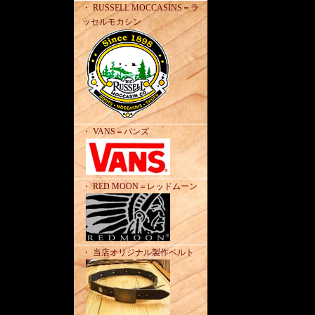
・ RUSSELL MOCCASINS＝ラ
ッセルモカシン
・ VANS＝バンズ
・ RED MOON＝レッドムーン
・ 当店オリジナル製作ベルト