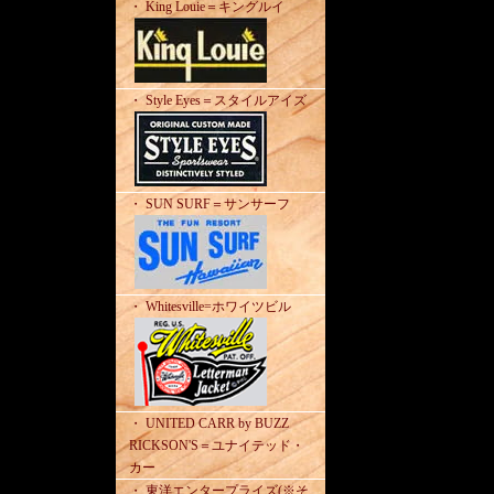
・ King Louie＝キングルイ
・ Style Eyes＝スタイルアイズ
・ SUN SURF＝サンサーフ
・ Whitesville=ホワイツビル
・ UNITED CARR by BUZZ
RICKSON'S＝ユナイテッド・
カー
・ 東洋エンタープライズ(※そ