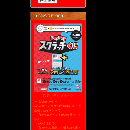
▼BRAVO BLOG▼
代表：キムライアン
＝《お知らせ》＝
●わがホームタウン[茨城県日立市]が
企画したイベントで、
『paypayポイントが20％戻ってく
る！』
という名目で、
【ひたちを元気に！最大20％戻っ