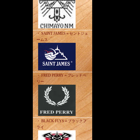
・ SAINT JAMES＝セントジェ
ームス
・ FRED PERRY＝フレッドペ
リー
・ BLACK FLYS＝ブラックフ
ライ