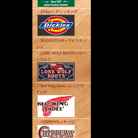
・ Dickies＝ディッキーズ
・ MANASTASH＝マナスタッ
シュ
・ LONE WOLF BOOTS＝ロー
ンウルフ
・ Red Wing Shoes＝レッドウ
イング
・ CHIPPEWA＝チペワ