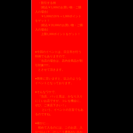
・割引する例
[税込￥5,000のお買い物・ご購
入の場合]
￥5,000の20％＝1,000ポイント
をゲット！
[税込￥20,000のお買い物・ご購
入の場合]
上限1,000ポイントをゲット！
●今回のイベントは、日立市が行う
特例でもありますので、
「当店の場合は、店内全商品が割
引対象!!!!!」
とさせて頂きます。
●簡単に言いますと、以上のような
イベントとなっております。
●そんなワケで、
『当店、パッと見は、かなり入り
にくいお店ですが、コレを機会に、
ぜひ、ご来店下さい！』
という、イベントの主旨でもあ
るのですね。
●確かに…
初めて入るのには、このお店、入
りづらい？ けっこう勇気がいるか