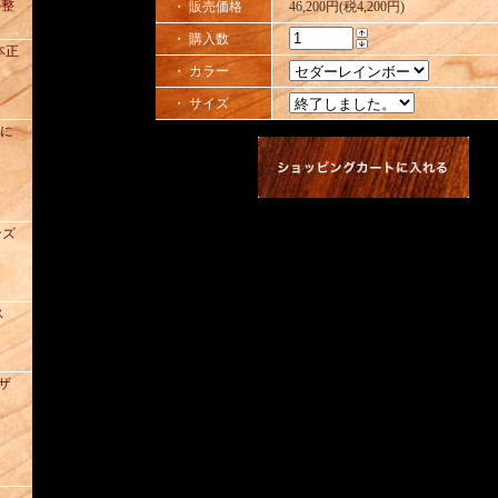
の整
・ 販売価格
46,200円(税4,200円)
・ 購入数
本正
・ カラー
・ サイズ
去に
ンズ
ス
レザ