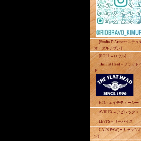
・ [Studio D'Artisan=ステ
オ・ダルチザン]
・ [ROLL＝ロウル]
・ The Flat Head＝フラッ
ド
・ HTC=エイチティーシー
・ AVIREX＝アビレックス
・ LEVI'S＝リーバイス
・ CAT'S PAW(＝キャッツ
ウ)