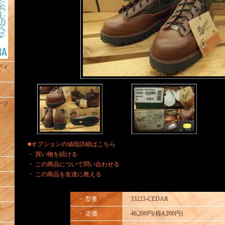
ュディ
トヘッ
■オプションの値段詳細はこちら
・
買い物を続ける
・
この商品について問い合わせる
・
この商品を友達に教える
・ 型番
33223-CEDAR
ポ
・ 定価
46,200円(税4,200円)