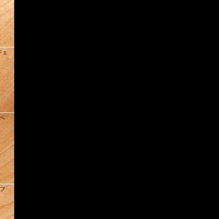
ジェ
ドペ
クフ