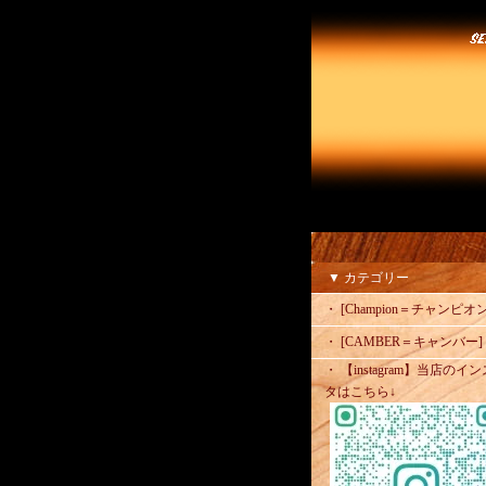
▼ カテゴリー
・ [Champion＝チャンピオン
・ [CAMBER＝キャンバー]
・ 【instagram】当店のイン
タはこちら↓