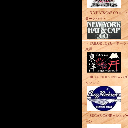
・ N.Y.HAT&CAP CO＝ニ
ヨークハット
・ TAILOR TOYO＝テーラ
東洋
・ BUZZ RICKSON'S＝バ
クソンズ
・ SUGAR CANE＝シュガ
ーン