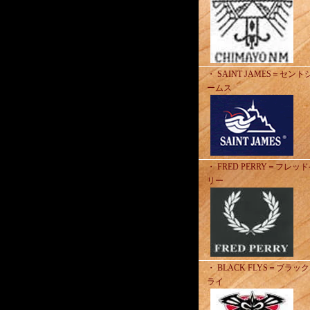
・ SAINT JAMES＝セント
ームス
・ FRED PERRY＝フレッ
リー
・ BLACK FLYS＝ブラッ
ライ