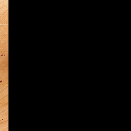
(ス)
ザ
ル・
い