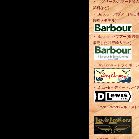
・ 【グリース/ポマード等
髪料など】
・ Barbour＝バブアー(※日
規輸入モデル)
・ Barbour=バブアー(※過
販売した並行輸入モノ)
・ Dry Bones＝ドライボー
・ D-Lewis＝ディー・ルイ
・ Lewis Leathers＝ルイス
ー