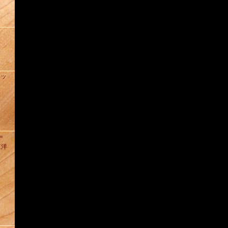
ィッ
D＝
東洋