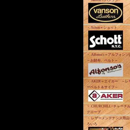
・ vanson＝バンソン
・ Schott＝ショット
・ Alfonso's＝アルフォンソ
～お財布、ベルト～
・ AKER＝エイカー ～レ
ーベルト＆サイフ～
・ CHURCHILL=チャーチ
グローブ
・ レザーメンテナンス用品
ろいろ