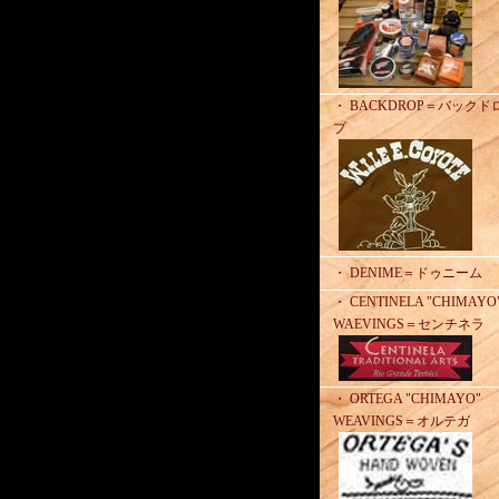
・ BACKDROP＝バックド
プ
・ DENIME＝ドゥニーム
・ CENTINELA "CHIMAYO
WAEVINGS＝センチネラ
・ ORTEGA "CHIMAYO"
WEAVINGS＝オルテガ