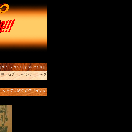
|
マイアカウント
|
お問い合わせ
|
ライトⅢ：セダーレインボー ～ダ
ナーならでは!のこのデザインが