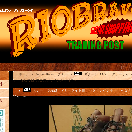
|
ホーム
ホーム
＞
Danner Boots＝ダナー
＞
[ダナー] 33223 ダナー
ナーならでは!のこのデザインがイイ!!～
]
▼
[ダナー] 33223 ダナーライトⅢ：セダーレインボー ～ダ
イイ!!～
ス