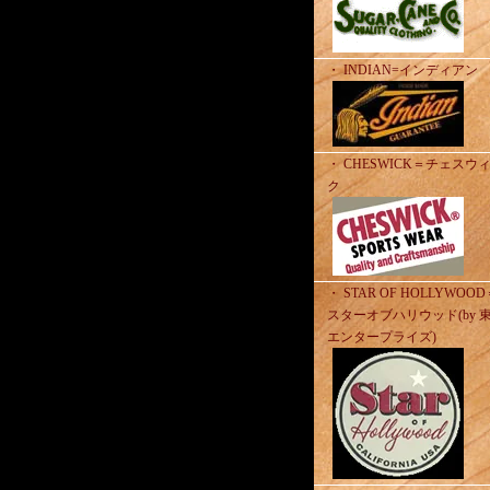
・ INDIAN=インディアン
・ CHESWICK＝チェスウ
ク
・ STAR OF HOLLYWOO
スターオブハリウッド(by 
エンタープライズ)