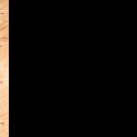
ュー
ー
ズリ
ーケ