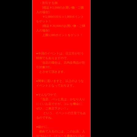
・割引する例
[税込￥5,000のお買い物・ご購
入の場合]
￥5,000の20％＝1,000ポイント
をゲット！
[税込￥20,000のお買い物・ご購
入の場合]
上限1,000ポイントをゲット！
●今回のイベントは、日立市が行う
特例でもありますので、
「当店の場合は、店内全商品が割
引対象!!!!!」
とさせて頂きます。
●簡単に言いますと、以上のような
イベントとなっております。
●そんなワケで、
『当店、パッと見は、かなり入り
にくいお店ですが、コレを機会に、
ぜひ、ご来店下さい！』
という、イベントの主旨でもあ
るのですね。
●確かに…
初めて入るのには、このお店、入
りづらい？ けっこう勇気がいるか