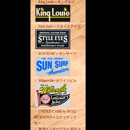
・ King Louie＝キングルイ
・ Style Eyes＝スタイルアイズ
・ SUN SURF＝サンサーフ
・ Whitesville=ホワイツビル
・ UNITED CARR by BUZZ
RICKSON'S＝ユナイテッド・
カー
・ 東洋エンタープライズ(※そ