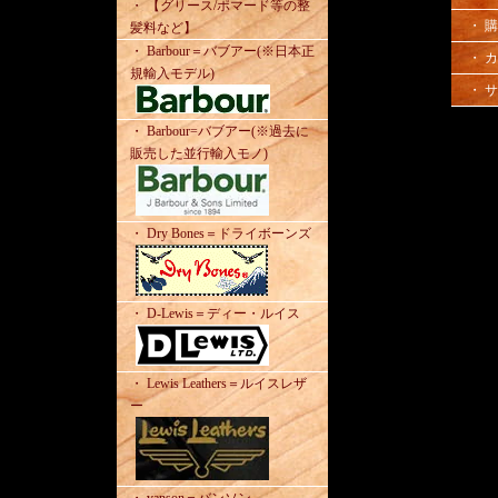
・ 【グリース/ポマード等の整
・ 
髪料など】
・ Barbour＝バブアー(※日本正
・ 
規輸入モデル)
・ 
・ Barbour=バブアー(※過去に
販売した並行輸入モノ)
・ Dry Bones＝ドライボーンズ
・ D-Lewis＝ディー・ルイス
・ Lewis Leathers＝ルイスレザ
ー