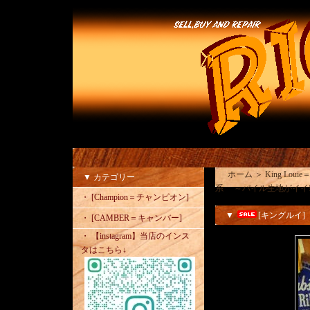
ホーム
＞
King Lou
▼ カテゴリー
系 ～パイル生地がイイ!
・ [Champion＝チャンピオン]
▼
[キングルイ]
・ [CAMBER＝キャンバー]
・ 【instagram】当店のインス
タはこちら↓