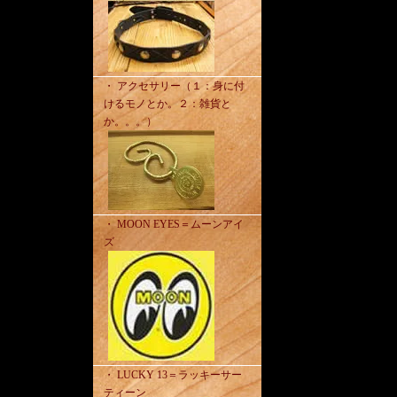
・ アクセサリー（１：身に付
けるモノとか。２：雑貨と
か。。。）
・ MOON EYES＝ムーンアイ
ズ
・ LUCKY 13＝ラッキーサー
ティーン