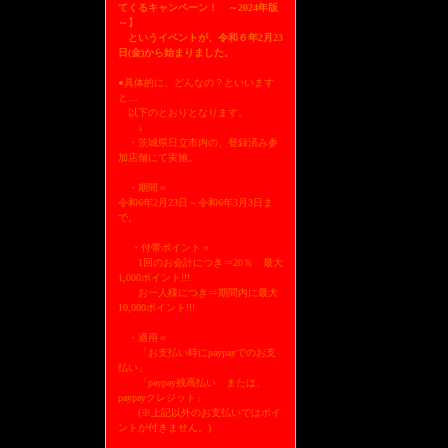
てくるキャンペーン！ ～2024年版
～】
というイベントが、令和６年2月23
日(金)から始まりました。
●具体的に、どんなの？といいます
と…
以下のとおりとなります。
↓
・茨城県日立市内の、登録済み参
加店舗にて実施。
・期間＝
令和6年2月23日～令和6年3月3日ま
で。
・付帯ポイント＝
1回のお会計につき⇒20％ 最大
1,000ポイント!!!
お一人様につき⇒期間内に最大
10,000ポイント!!!
・適用＝
「お支払い時にpaypayでのお支
払い」
「paypay残高払い または、
paypayクレジット」
(※上記以外のお支払いではポイ
ントが付きません。)