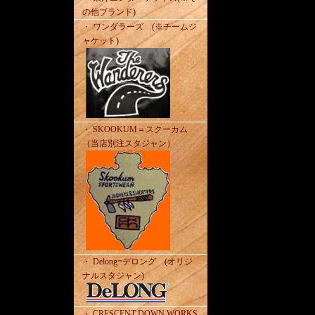
の他ブランド)
・ ワンダラーズ (※チームジ
ャケット)
・ SKOOKUM＝スクーカム
（当店別注スタジャン）
・ Delong=デロング (オリジ
ナルスタジャン)
・ CRESCENT DOWN WORKS