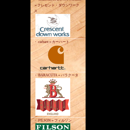
＝クレセント・ダウンワーク
ス
・ carhartt＝カーハート
・ BARACUTA＝バラクータ
・ FILSON＝フィルソン