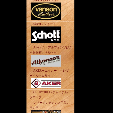
・ vanson＝バンソン
・ Schott＝ショット
・ Alfonso's＝アルフォンソ(ス)
～お財布、ベルト～
・ AKER＝エイカー ～レザ
ーベルト＆サイフ～
・ CHURCHILL=チャーチル・
グローブ
・ レザーメンテナンス用品い
ろいろ