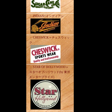
・ INDIAN=インディアン
・ CHESWICK＝チェスウィッ
ク
・ STAR OF HOLLYWOOD＝
スターオブハリウッド(by 東洋
エンタープライズ)