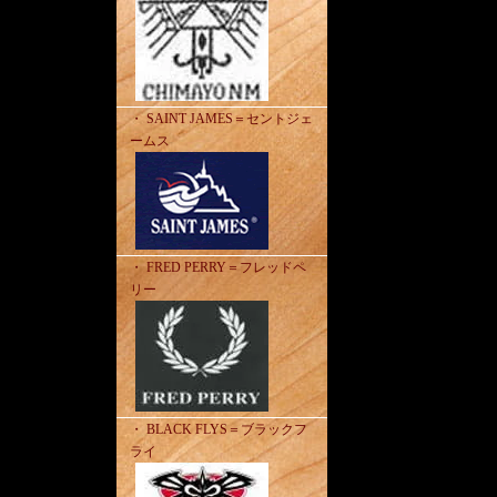
・ SAINT JAMES＝セントジェ
ームス
・ FRED PERRY＝フレッドペ
リー
・ BLACK FLYS＝ブラックフ
ライ