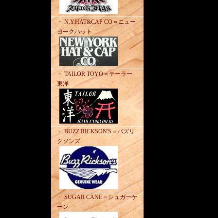
・ N.Y.HAT&CAP CO＝ニュー
ヨークハット
・ TAILOR TOYO＝テーラー
東洋
・ BUZZ RICKSON'S＝バズリ
クソンズ
・ SUGAR CANE＝シュガーケ
ーン