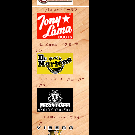
・ Tony Lama＝トニーラマ
・ Dr. Martens＝ドクターマー
チン
・ GEORGE COX＝ジョージコ
ックス
・ "VIBERG" Boots＝ヴァイバ
ーグ