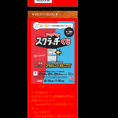
▼BRAVO BLOG▼
代表：キムライアン
＝《お知らせ》＝
●わがホームタウン[茨城県日立市]が
企画したイベントで、
『paypayポイントが20％戻ってく
る！』
という名目で、
【ひたちを元気に！最大20％戻っ