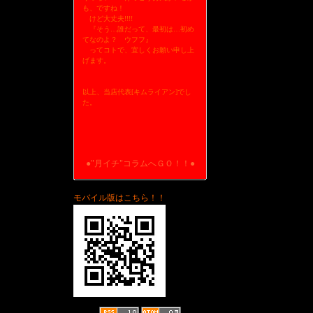
も、ですね！
けど大丈夫!!!!
『そう…誰だって、最初は…初め
てなのよ？ ウフフ』
ってコトで、宜しくお願い申し上
げます。
以上、当店代表[キムライアン]でし
た。
●"月イチ"コラムへＧＯ！！●
モバイル版はこちら！！