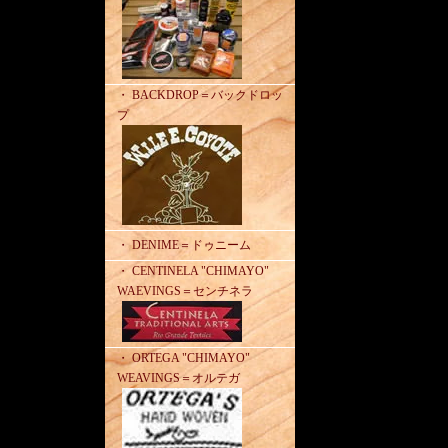
・ BACKDROP＝バックドロッ
プ
・ DENIME＝ドゥニーム
・ CENTINELA "CHIMAYO"
WAEVINGS＝センチネラ
・ ORTEGA "CHIMAYO"
WEAVINGS＝オルテガ