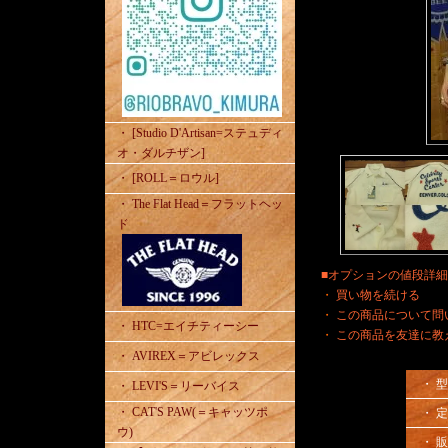
・ [Studio D'Artisan=ステュディ
オ・ダルチザン]
・ [ROLL＝ロウル]
・ The Flat Head＝フラットヘッ
ド
■オプションの値段詳
・
買い物を続ける
・
この商品について問
・ HTC=エイチティーシー
・
この商品を友達に教
・ AVIREX＝アビレックス
・ 
・ LEVI'S＝リーバイス
・ CAT'S PAW(＝キャッツポ
・ 
ウ)
・ 