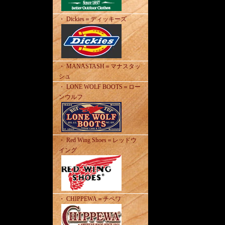
・ Dickies＝ディッキーズ
・ MANASTASH＝マナスタッ
シュ
・ LONE WOLF BOOTS＝ロー
ンウルフ
・ Red Wing Shoes＝レッドウ
イング
・ CHIPPEWA＝チペワ