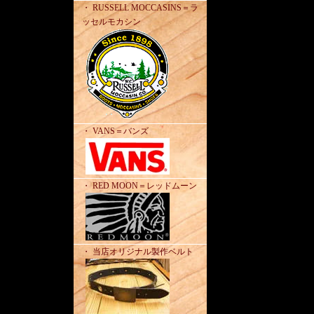
・ RUSSELL MOCCASINS＝ラ
ッセルモカシン
・ VANS＝バンズ
・ RED MOON＝レッドムーン
・ 当店オリジナル製作ベルト