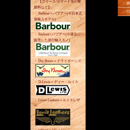
・ 【グリース/ポマード等の整
・ 
髪料など】
・ C
・ Barbour＝バブアー(※日本正
規輸入モデル)
・ Barbour=バブアー(※過去に
販売した並行輸入モノ)
・ Dry Bones＝ドライボーンズ
・ D-Lewis＝ディー・ルイス
・ Lewis Leathers＝ルイスレザ
ー