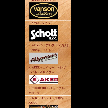
・ vanson＝バンソン
・ Schott＝ショット
・ Alfonso's＝アルフォンソ(ス)
～お財布、ベルト～
・ AKER＝エイカー ～レザ
ーベルト＆サイフ～
・ CHURCHILL=チャーチル・
グローブ
・ レザーメンテナンス用品い
ろいろ