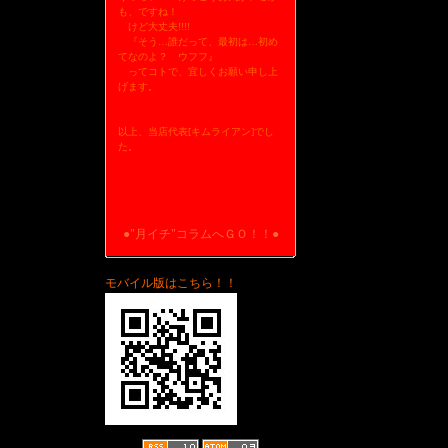
も、ですね！
けど大丈夫!!!!
『そう…誰だって、最初は…初め
てなのよ？ ウフフ』
ってコトで、宜しくお願い申し上
げます。
以上、当店代表[キムライアン]でし
た。
●"月イチ"コラムへＧＯ！！●
モバイル版はこちら！！