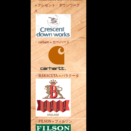
＝クレセント・ダウンワーク
ス
・ carhartt＝カーハート
・ BARACUTA＝バラクータ
・ FILSON＝フィルソン