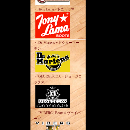
・ Tony Lama＝トニーラマ
・ Dr. Martens＝ドクターマー
チン
・ GEORGE COX＝ジョージコ
ックス
・ "VIBERG" Boots＝ヴァイバ
ーグ