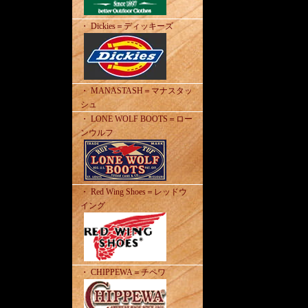
・ Dickies＝ディッキーズ
・ MANASTASH＝マナスタッ
シュ
・ LONE WOLF BOOTS＝ロー
ンウルフ
・ Red Wing Shoes＝レッドウ
イング
・ CHIPPEWA＝チペワ