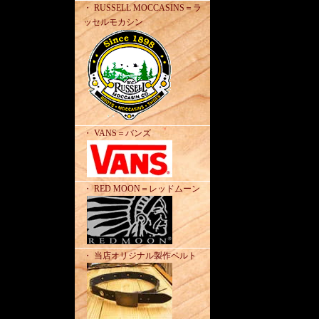
・ RUSSELL MOCCASINS＝ラ
ッセルモカシン
・ VANS＝バンズ
・ RED MOON＝レッドムーン
・ 当店オリジナル製作ベルト