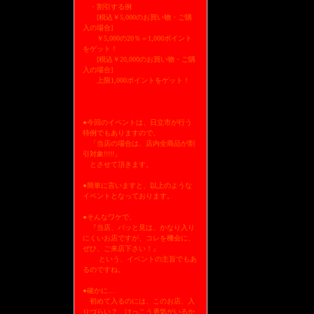
・割引する例
[税込￥5,000のお買い物・ご購
入の場合]
￥5,000の20％＝1,000ポイント
をゲット！
[税込￥20,000のお買い物・ご購
入の場合]
上限1,000ポイントをゲット！
●今回のイベントは、日立市が行う
特例でもありますので、
「当店の場合は、店内全商品が割
引対象!!!!!」
とさせて頂きます。
●簡単に言いますと、以上のような
イベントとなっております。
●そんなワケで、
『当店、パッと見は、かなり入り
にくいお店ですが、コレを機会に、
ぜひ、ご来店下さい！』
という、イベントの主旨でもあ
るのですね。
●確かに…
初めて入るのには、このお店、入
りづらい？ けっこう勇気がいるか