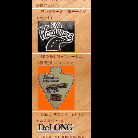
の他ブランド)
・ ワンダラーズ (※チームジ
ャケット)
・ SKOOKUM＝スクーカム
（当店別注スタジャン）
・ Delong=デロング (オリジ
ナルスタジャン)
・ CRESCENT DOWN WORKS