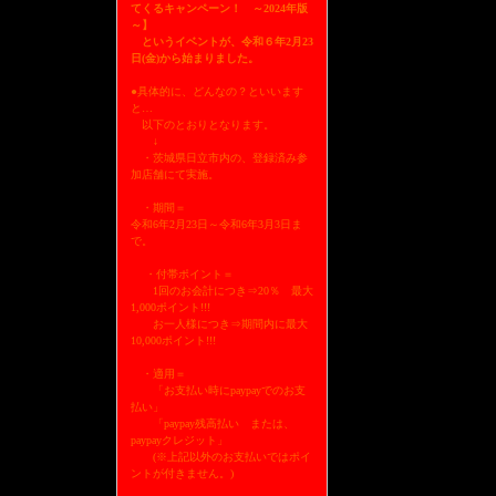
てくるキャンペーン！ ～2024年版
～】
というイベントが、令和６年2月23
日(金)から始まりました。
●具体的に、どんなの？といいます
と…
以下のとおりとなります。
↓
・茨城県日立市内の、登録済み参
加店舗にて実施。
・期間＝
令和6年2月23日～令和6年3月3日ま
で。
・付帯ポイント＝
1回のお会計につき⇒20％ 最大
1,000ポイント!!!
お一人様につき⇒期間内に最大
10,000ポイント!!!
・適用＝
「お支払い時にpaypayでのお支
払い」
「paypay残高払い または、
paypayクレジット」
(※上記以外のお支払いではポイ
ントが付きません。)