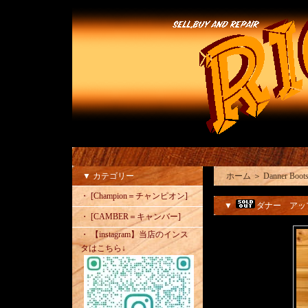
▼ カテゴリー
ホーム
＞
Danner Bo
・ [Champion＝チャンピオン]
▼
ダナー アッ
・ [CAMBER＝キャンバー]
・ 【instagram】当店のインス
タはこちら↓