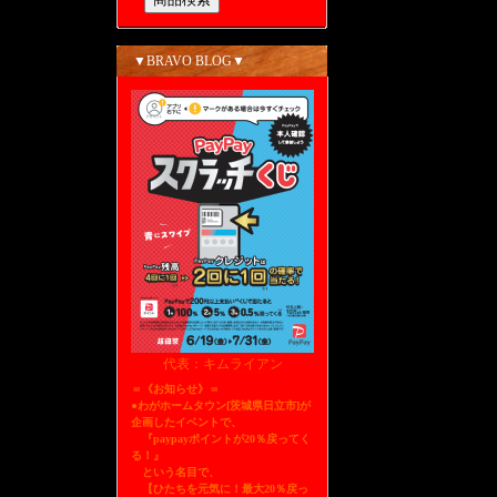
▼BRAVO BLOG▼
代表：キムライアン
＝《お知らせ》＝
●わがホームタウン[茨城県日立市]が
企画したイベントで、
『paypayポイントが20％戻ってく
る！』
という名目で、
【ひたちを元気に！最大20％戻っ