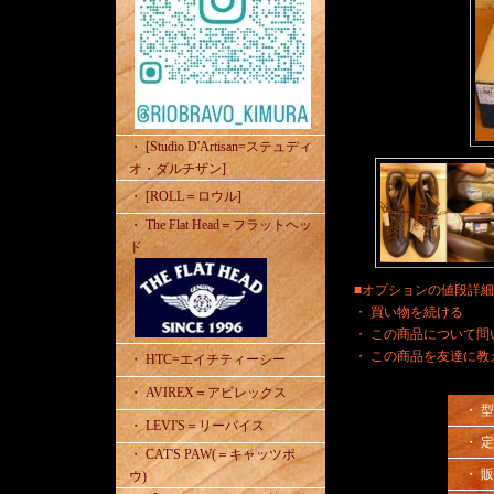
・ [Studio D'Artisan=ステュディ
オ・ダルチザン]
・ [ROLL＝ロウル]
・ The Flat Head＝フラットヘッ
ド
■オプションの値段詳
・
買い物を続ける
・
この商品について問
・
この商品を友達に教
・ HTC=エイチティーシー
・ AVIREX＝アビレックス
・ 
・ LEVI'S＝リーバイス
・ 
・ CAT'S PAW(＝キャッツポ
・ 
ウ)