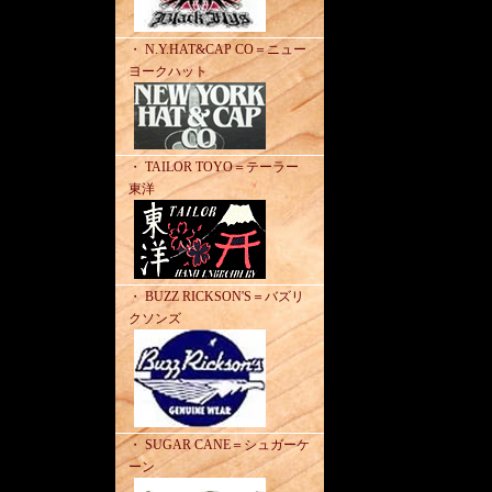
・ N.Y.HAT&CAP CO＝ニュー
ヨークハット
・ TAILOR TOYO＝テーラー
東洋
・ BUZZ RICKSON'S＝バズリ
クソンズ
・ SUGAR CANE＝シュガーケ
ーン