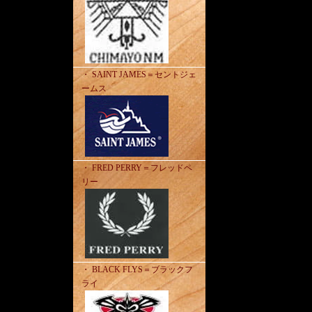
・ SAINT JAMES＝セントジェ
ームス
・ FRED PERRY＝フレッドペ
リー
・ BLACK FLYS＝ブラックフ
ライ