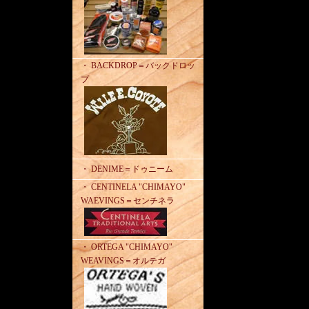
・ BACKDROP＝バックドロッ
プ
・ DENIME＝ドゥニーム
・ CENTINELA "CHIMAYO"
WAEVINGS＝センチネラ
・ ORTEGA "CHIMAYO"
WEAVINGS＝オルテガ