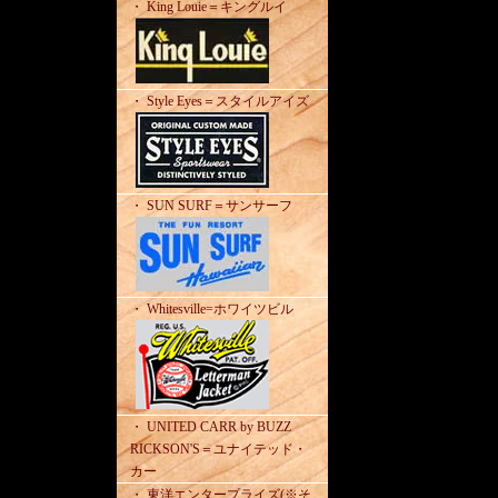
・ King Louie＝キングルイ
・ Style Eyes＝スタイルアイズ
・ SUN SURF＝サンサーフ
・ Whitesville=ホワイツビル
・ UNITED CARR by BUZZ
RICKSON'S＝ユナイテッド・
カー
・ 東洋エンタープライズ(※そ