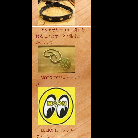
・ アクセサリー（１：身に付
けるモノとか。２：雑貨と
か。。。）
・ MOON EYES＝ムーンアイ
ズ
・ LUCKY 13＝ラッキーサー
ティーン