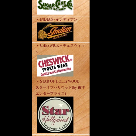
・ INDIAN=インディアン
・ CHESWICK＝チェスウィッ
ク
・ STAR OF HOLLYWOOD＝
スターオブハリウッド(by 東洋
エンタープライズ)