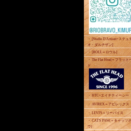
・ [Studio D'Artisan=ステ
オ・ダルチザン]
・ [ROLL＝ロウル]
・ The Flat Head＝フラッ
ド
・ HTC=エイチティーシー
・ AVIREX＝アビレックス
・ LEVI'S＝リーバイス
・ CAT'S PAW(＝キャッツ
ウ)