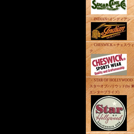
・ INDIAN=インディアン
・ CHESWICK＝チェスウ
ク
・ STAR OF HOLLYWOO
スターオブハリウッド(by 
エンタープライズ)