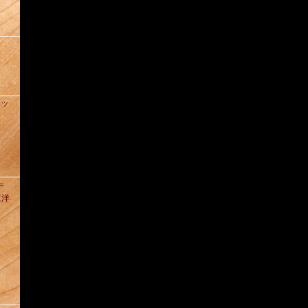
ィッ
D＝
東洋