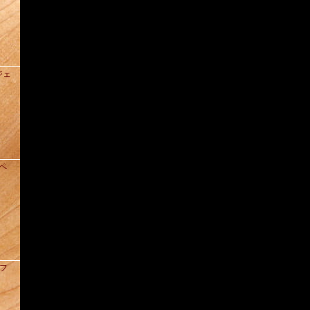
ジェ
ドペ
クフ