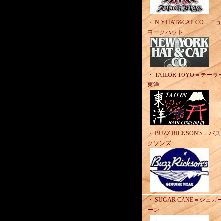
・ N.Y.HAT&CAP CO＝ニ
ヨークハット
・ TAILOR TOYO＝テーラ
東洋
・ BUZZ RICKSON'S＝バ
クソンズ
・ SUGAR CANE＝シュガ
ーン