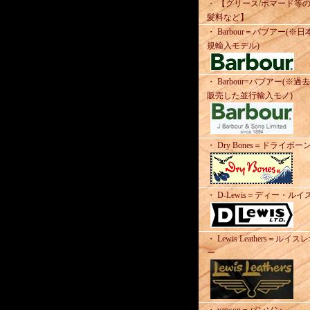
・ 【グリース/ポマード等
髪料など】
・ Barbour＝バブアー(※日
規輸入モデル)
・ Barbour=バブアー(※過
販売した並行輸入モノ)
・ Dry Bones＝ドライボー
・ D-Lewis＝ディー・ルイ
・ Lewis Leathers＝ルイス
ー