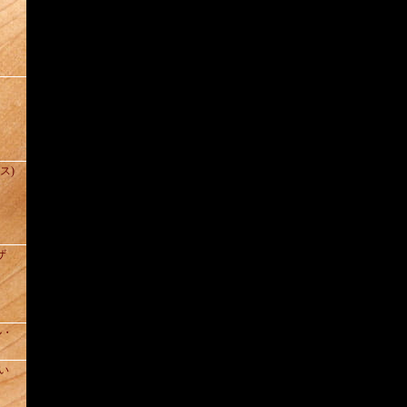
(ス)
ザ
ル・
い