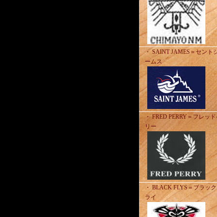
・ SAINT JAMES＝セント
ームス
・ FRED PERRY＝フレッ
リー
・ BLACK FLYS＝ブラッ
ライ