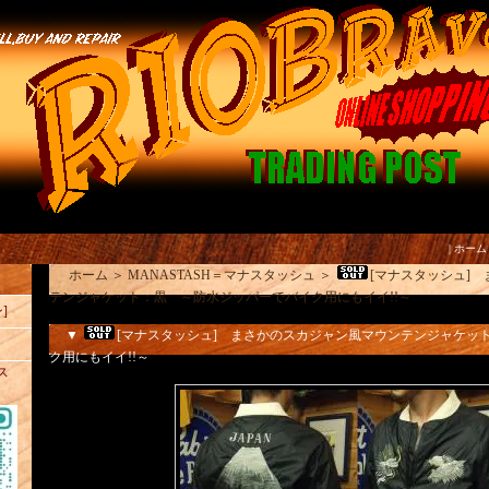
|
ホーム
ホーム
＞
MANASTASH＝マナスタッシュ
＞
[マナスタッシュ]
テンジャケット：黒 ～防水ジッパーでバイク用にもイイ!!～
]
▼
[マナスタッシュ] まさかのスカジャン風マウンテンジャケッ
ク用にもイイ!!～
ス