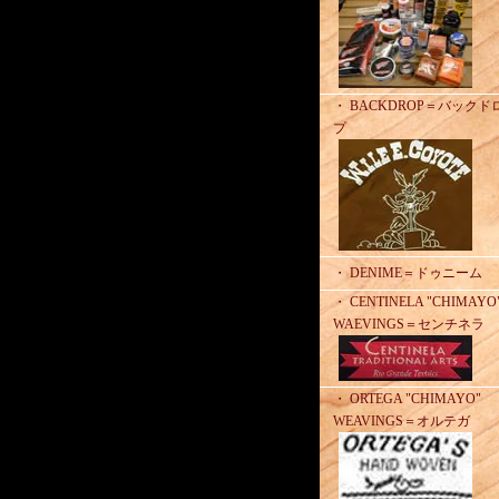
・ BACKDROP＝バックド
プ
・ DENIME＝ドゥニーム
・ CENTINELA "CHIMAYO
WAEVINGS＝センチネラ
・ ORTEGA "CHIMAYO"
WEAVINGS＝オルテガ