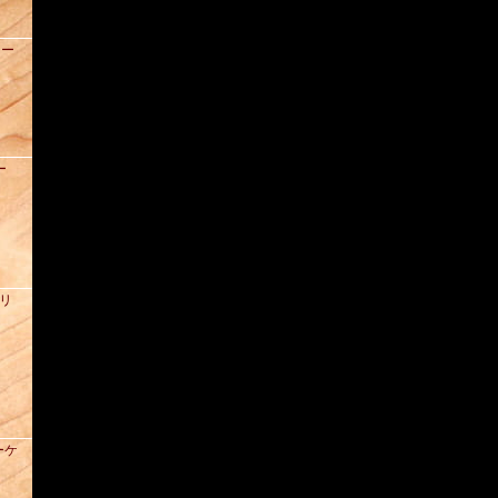
ュー
ー
ズリ
ーケ