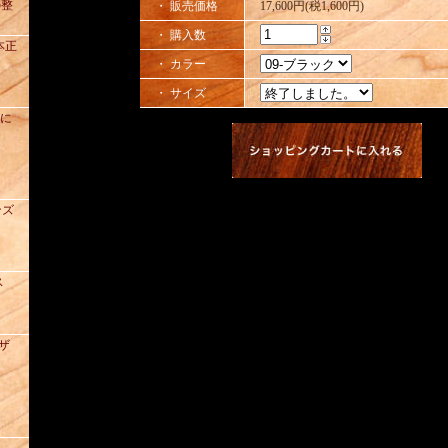
の整
・ 販売価格
17,600円(税1,600円)
・ 購入数
本正
・ カラー
・ サイズ
去に
ンズ
ス
レザ