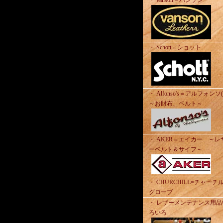
・ vanson＝バンソン
・ Schott＝ショット
・ Alfonso's＝アルフォンソ
～お財布、ベルト～
・ AKER＝エイカー ～レ
ーベルト＆サイフ～
・ CHURCHILL=チャーチ
グローブ
・ レザーメンテナンス用品
ろいろ