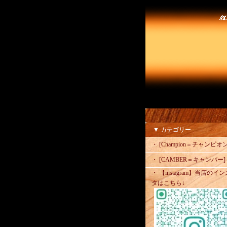
▼ カテゴリー
・ [Champion＝チャンピオン
・ [CAMBER＝キャンバー]
・ 【instagram】当店のイン
タはこちら↓