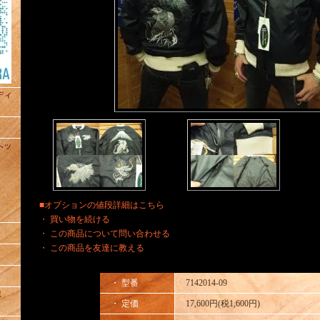
ュディ
トヘッ
■オプションの値段詳細はこちら
・
買い物を続ける
・
この商品について問い合わせる
・
この商品を友達に教える
・ 型番
7142014-09
ポ
・ 定価
17,600円(税1,600円)