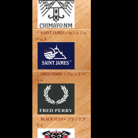
・ SAINT JAMES＝セントジェ
ームス
・ FRED PERRY＝フレッドペ
リー
・ BLACK FLYS＝ブラックフ
ライ