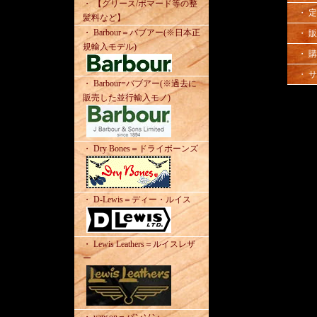
・ 【グリース/ポマード等の整
・ 
髪料など】
・ Barbour＝バブアー(※日本正
・ 
規輸入モデル)
・ 
・ 
・ Barbour=バブアー(※過去に
販売した並行輸入モノ)
・ Dry Bones＝ドライボーンズ
・ D-Lewis＝ディー・ルイス
・ Lewis Leathers＝ルイスレザ
ー