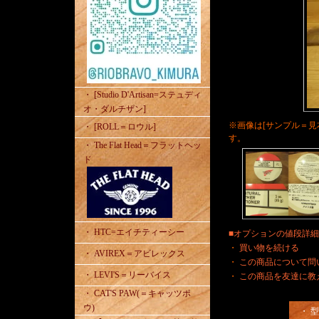
・ [Studio D'Artisan=ステュディ
オ・ダルチザン]
※画像は[サンプル＝見
・ [ROLL＝ロウル]
す。
・ The Flat Head＝フラットヘッ
ド
・ HTC=エイチティーシー
■オプションの値段詳
・
買い物を続ける
・ AVIREX＝アビレックス
・
この商品について問
・ LEVI'S＝リーバイス
・
この商品を友達に教
・ CAT'S PAW(＝キャッツポ
ウ)
・ 