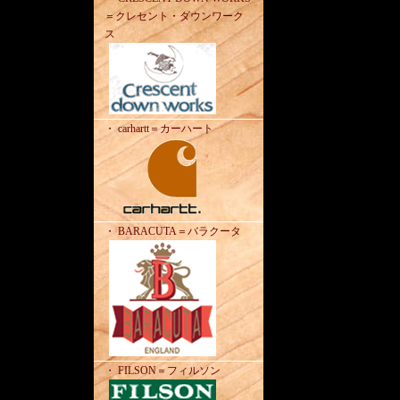
＝クレセント・ダウンワーク
ス
・ carhartt＝カーハート
・ BARACUTA＝バラクータ
・ FILSON＝フィルソン