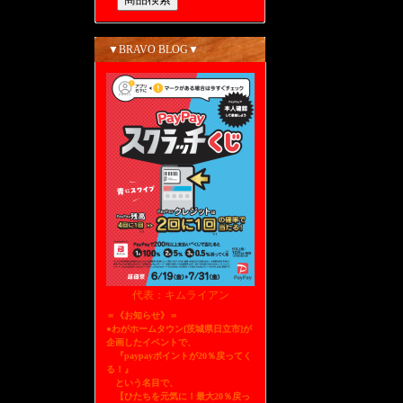
▼BRAVO BLOG▼
代表：キムライアン
＝《お知らせ》＝
●わがホームタウン[茨城県日立市]が
企画したイベントで、
『paypayポイントが20％戻ってく
る！』
という名目で、
【ひたちを元気に！最大20％戻っ