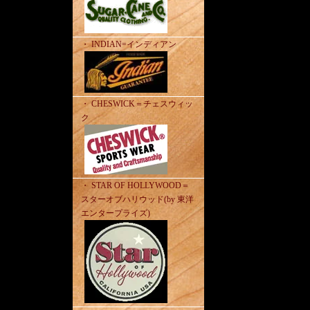
・ INDIAN=インディアン
・ CHESWICK＝チェスウィッ
ク
・ STAR OF HOLLYWOOD＝
スターオブハリウッド(by 東洋
エンタープライズ)