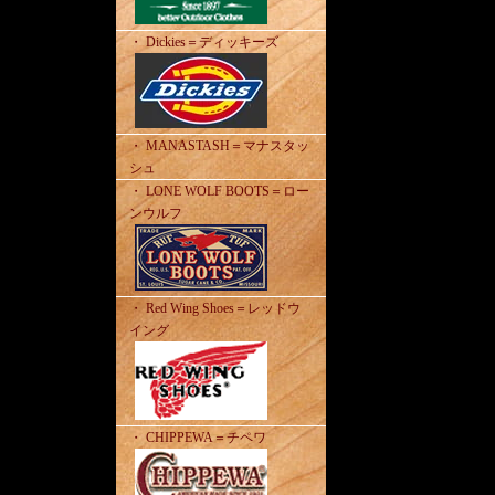
・ Dickies＝ディッキーズ
・ MANASTASH＝マナスタッ
シュ
・ LONE WOLF BOOTS＝ロー
ンウルフ
・ Red Wing Shoes＝レッドウ
イング
・ CHIPPEWA＝チペワ