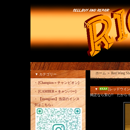
ホーム
＞
Red Wing
▼ カテゴリー
97104 オールナチュ
・ [Champion＝チャンピオン]
▼
[レッドウイ
・ [CAMBER＝キャンバー]
純正なら安心!! だからイ
・ 【instagram】当店のインス
タはこちら↓