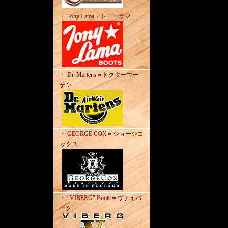
・ Tony Lama＝トニーラマ
・ Dr. Martens＝ドクターマー
チン
・ GEORGE COX＝ジョージコ
ックス
・ "VIBERG" Boots＝ヴァイバ
ーグ