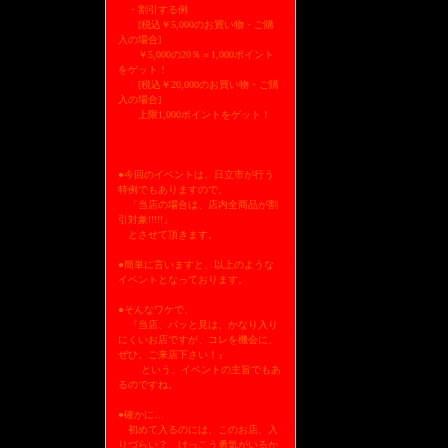
・割引する例
[税込￥5,000のお買い物・ご購
入の場合]
￥5,000の20％＝1,000ポイント
をゲット！
[税込￥20,000のお買い物・ご購
入の場合]
上限1,000ポイントをゲット！
●今回のイベントは、日立市が行う
特例でもありますので、
「当店の場合は、店内全商品が割
引対象!!!!!」
とさせて頂きます。
●簡単に言いますと、以上のような
イベントとなっております。
●そんなワケで、
『当店、パッと見は、かなり入り
にくいお店ですが、コレを機会に、
ぜひ、ご来店下さい！』
という、イベントの主旨でもあ
るのですね。
●確かに…
初めて入るのには、このお店、入
りづらい？ けっこう勇気がいるか