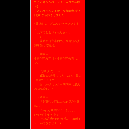
てくるキャンペーン！ ～2024年版
～】
というイベントが、令和６年2月23
日(金)から始まりました。
●具体的に、どんなの？といいます
と…
以下のとおりとなります。
↓
・茨城県日立市内の、登録済み参
加店舗にて実施。
・期間＝
令和6年2月23日～令和6年3月3日ま
で。
・付帯ポイント＝
1回のお会計につき⇒20％ 最大
1,000ポイント!!!
お一人様につき⇒期間内に最大
10,000ポイント!!!
・適用＝
「お支払い時にpaypayでのお支
払い」
「paypay残高払い または、
paypayクレジット」
(※上記以外のお支払いではポイ
ントが付きません。)