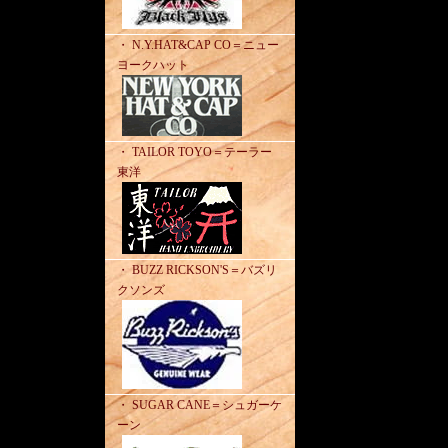
・ N.Y.HAT&CAP CO＝ニュー
ヨークハット
・ TAILOR TOYO＝テーラー
東洋
・ BUZZ RICKSON'S＝バズリ
クソンズ
・ SUGAR CANE＝シュガーケ
ーン