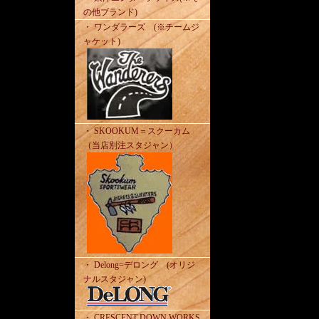
の他ブランド)
・ ワンダラーズ (※チームジ
ャケット)
・ SKOOKUM＝スクーカム
（当店別注スタジャン）
・ Delong=デロング (オリジ
ナルスタジャン)
・ CRESCENT DOWN WORKS