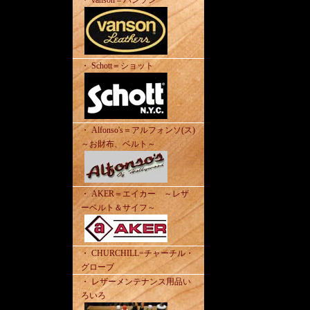
・ vanson＝バンソン
・ Schott＝ショット
・ Alfonso's＝アルフォンソ(ス)
～お財布、ベルト～
・ AKER＝エイカー ～レザ
ーベルト＆サイフ～
・ CHURCHILL=チャーチル・
グローブ
・ レザーメンテナンス用品い
ろいろ