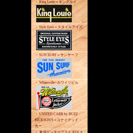
・ King Louie＝キングルイ
・ Style Eyes＝スタイルアイズ
・ SUN SURF＝サンサーフ
・ Whitesville=ホワイツビル
・ UNITED CARR by BUZZ
RICKSON'S＝ユナイテッド・
カー
・ 東洋エンタープライズ(※そ