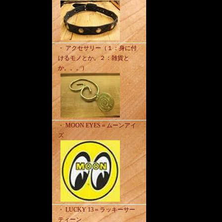
・ アクセサリー（１：身に付
けるモノとか。２：雑貨と
か。。。）
・ MOON EYES＝ムーンアイ
ズ
・ LUCKY 13＝ラッキーサー
ティーン