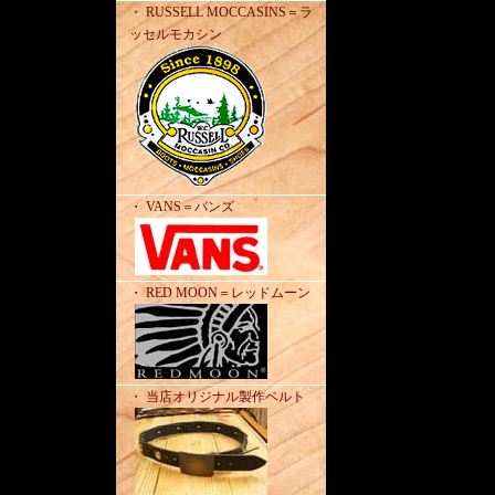
・ RUSSELL MOCCASINS＝ラ
ッセルモカシン
・ VANS＝バンズ
・ RED MOON＝レッドムーン
・ 当店オリジナル製作ベルト