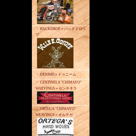
・ BACKDROP＝バックドロッ
プ
・ DENIME＝ドゥニーム
・ CENTINELA "CHIMAYO"
WAEVINGS＝センチネラ
・ ORTEGA "CHIMAYO"
WEAVINGS＝オルテガ