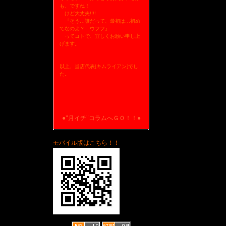
も、ですね！
けど大丈夫!!!!
『そう…誰だって、最初は…初め
てなのよ？ ウフフ』
ってコトで、宜しくお願い申し上
げます。
以上、当店代表[キムライアン]でし
た。
●"月イチ"コラムへＧＯ！！●
モバイル版はこちら！！